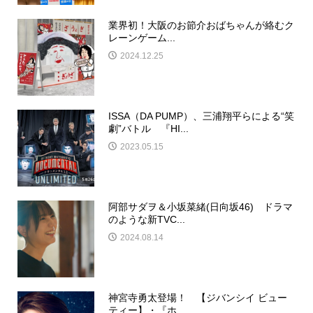
業界初！大阪のお節介おばちゃんが絡むク
レーンゲーム...
2024.12.25
ISSA（DA PUMP）、三浦翔平らによる“笑
劇”バトル 『HI...
2023.05.15
阿部サダヲ＆小坂菜緒(日向坂46) ドラマ
のような新TVC...
2024.08.14
神宮寺勇太登場！ 【ジバンシイ ビュー
ティー】・『ホ...