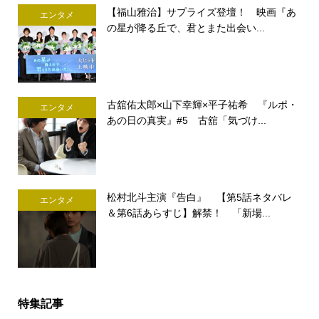
【福山雅治】サプライズ登壇！ 映画『あ
エンタメ
の星が降る丘で、君とまた出会い...
古舘佑太郎×山下幸輝×平子祐希 『ルポ・
エンタメ
あの日の真実』#5 古舘「気づけ...
松村北斗主演『告白』 【第5話ネタバレ
エンタメ
＆第6話あらすじ】解禁！ 「新場...
特集記事