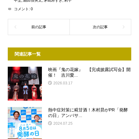
中圭
,
細田佳央太
,
茅島みずき
,
莉子
コメント:
0
関連記事一覧
映画『鬼の花嫁』 【完成披露試写会】開
催！ 吉川愛...
2026.03.17
熱中症対策に糀甘酒！木村昴がPR「発酵
の日」アンバサ...
2024.07.25