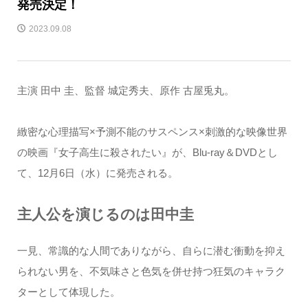
発売決定！
2023.09.08
主演 田中 圭、監督 城定秀夫、原作 古屋兎丸。
緻密な心理描写×予測不能のサスペンス×刺激的な映像世界
の映画『女子高生に殺されたい』が、Blu-ray＆DVDとし
て、12月6日（水）に発売される。
主人公を演じるのは田中圭
一見、常識的な人間でありながら、自らに潜む衝動を抑え
られない男を、不気味さと色気を併せ持つ狂気のキャラク
ターとして体現した。