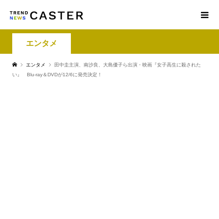
エンタメ
エンタメ
田中圭主演、南沙良、大島優子ら出演・映画『女子高生に殺された
い』 Blu-ray＆DVDが12/6に発売決定！