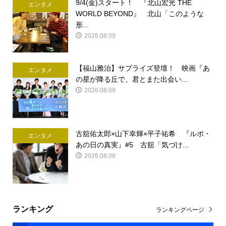
9/4(金)スタート！ 『北山宏光 THE
エンタメ
WORLD BEYOND』 北山「このような
形...
2026.08.09
【福山雅治】サプライズ登壇！ 映画『あ
エンタメ
の星が降る丘で、君とまた出会い...
2026.08.09
古舘佑太郎×山下幸輝×平子祐希 『ルポ・
エンタメ
あの日の真実』#5 古舘「気づけ...
2026.08.08
ランキング
ランキングページ