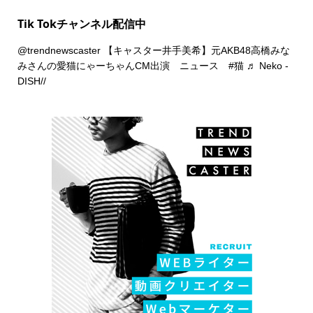
Tik Tokチャンネル配信中
@trendnewscaster
【キャスター井手美希】元AKB48高橋みな
みさんの愛猫にゃーちゃんCM出演 ニュース
#猫
♬ Neko -
DISH//