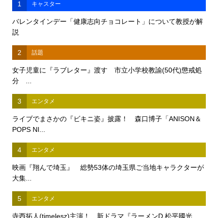
1
キャスター
バレンタインデー「健康志向チョコレート」について教授が解
説
2
話題
女子児童に『ラブレター』渡す 市立小学校教諭(50代)懲戒処
分 ...
3
エンタメ
ライブでまさかの『ビキニ姿』披露！ 森口博子「ANISON＆
POPS NI...
4
エンタメ
映画『翔んで埼玉』 総勢53体の埼玉県ご当地キャラクターが
大集...
5
エンタメ
寺西拓人(timelesz)主演！ 新ドラマ『ラーメンD 松平國光