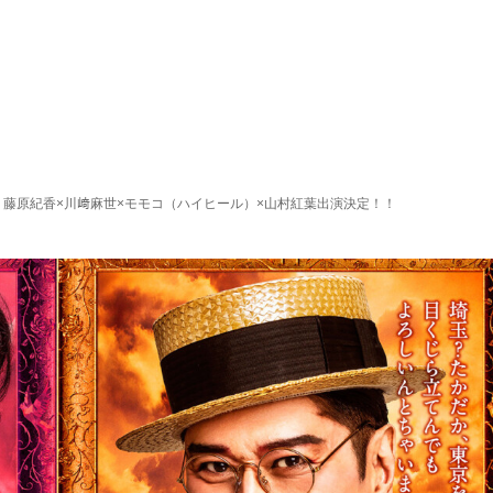
藤原紀香×川﨑麻世×モモコ（ハイヒール）×山村紅葉出演決定！！