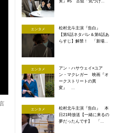
実』#5 古舘「気づけ...
松村北斗主演『告白』
エンタメ
【第5話ネタバレ＆第6話あ
らすじ】解禁！ 「新場...
アン・ハサウェイ×ユア
エンタメ
ン・マクレガー 映画『オ
ークストリートの異
変』 ...
言
松村北斗主演『告白』 本
エンタメ
日21時放送【一緒に来るの
夢だったんです】 「...