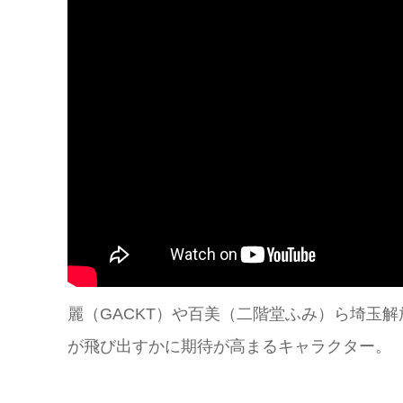
麗（GACKT）や百美（二階堂ふみ）ら埼玉
が飛び出すかに期待が高まるキャラクター。