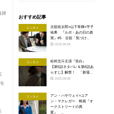
嘉祥
おすすめ記事
古舘佑太郎×山下幸輝×平子
エンタメ
祐希 『ルポ・あの日の真
実』#5 古舘「気づけ...
2026.08.08
松村北斗主演『告白』
エンタメ
【第5話ネタバレ＆第6話あ
らすじ】解禁！ 「新場...
く
2026.08.08
モ
アン・ハサウェイ×ユア
エンタメ
ン・マクレガー 映画『オ
ークストリートの異
よ
変』 ...