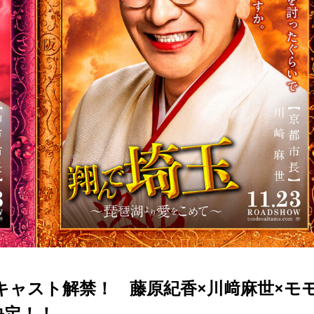
キャスト解禁！ 藤原紀香×川﨑麻世×モ
決定！！