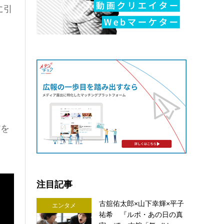
に引
”を
注目記事
古舘佑太郎×山下幸輝×平子
エンタメ
祐希 『ルポ・あの日の真