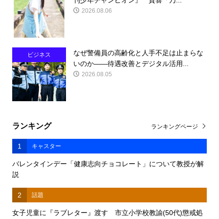
2026.08.06
なぜ警備員の高齢化と人手不足は止まらな
ビジネス
いのか――待遇改善とデジタル活用...
2026.08.05
ランキング
ランキングページ
1
キャスター
バレンタインデー「健康志向チョコレート」について教授が解
説
2
話題
女子児童に『ラブレター』渡す 市立小学校教諭(50代)懲戒処