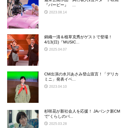
『バービー』 ...
2023.08.14
錦織一清＆植草克秀がゲストで登場！
4/13(日)『MUSIC...
2025.04.07
CM出演の水川あさみ登山宣言！「デリカ
ミニ」発表イベ...
2023.04.10
杉咲花が新社会人を応援！ JAバンク新CM
で“くらしのパ...
2025.03.28