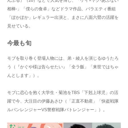
んぶる』（20）などで人気を博し、「ケイ×ヤク-あぶない
相棒-」「僕らの食卓」などドラマ作品、バラエティ番組
「ぽかぽか」レギュラー出演と、まさに八面六臂の活躍を
見せている。
今最も旬
モブを取り巻く登場人物には、弟・綾人を演じるゆうたろ
う（『かぐや様は告らせたい』「全ラ飯」「来世ではちゃ
んとします」）。
モブに恋心を抱く大学生・菊池をTBS「下剋上球児」の活
躍で今、大注目の伊藤あさひ（「正直不動産」「快盗戦隊
ルパンレンジャーVS警察戦隊パトレンジャー」）。