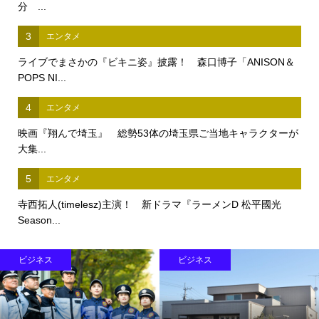
分 ...
3
エンタメ
ライブでまさかの『ビキニ姿』披露！ 森口博子「ANISON＆
POPS NI...
4
エンタメ
映画『翔んで埼玉』 総勢53体の埼玉県ご当地キャラクターが
大集...
5
エンタメ
寺西拓人(timelesz)主演！ 新ドラマ『ラーメンD 松平國光
Season...
ビジネス
ビジネス