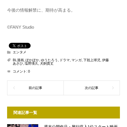
今後の情報解禁に、期待が高まる。
©FANY Studio
エンタメ
BL漫画
,
ぽかぽか
,
ゆうたろう
,
ドラマ
,
マンガ
,
下剋上球児
,
伊藤
あさひ
,
塩野瑛久
,
犬飼貴丈
コメント:
0
関連記事一覧
週末公開作品・興行収入1位スタート映画