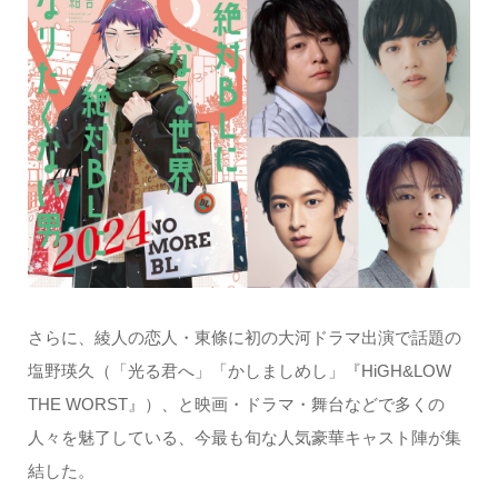
さらに、綾人の恋人・東條に初の大河ドラマ出演で話題の
塩野瑛久（「光る君へ」「かしましめし」『HiGH&LOW
THE WORST』）、と映画・ドラマ・舞台などで多くの
人々を魅了している、今最も旬な人気豪華キャスト陣が集
結した。