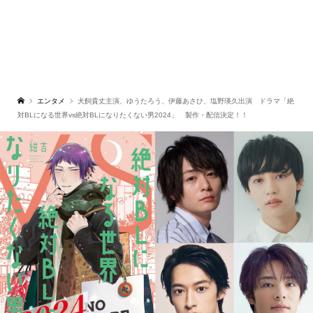
エンタメ
犬飼貴丈主演、ゆうたろう、伊藤あさひ、塩野瑛久出演 ドラマ「絶
対BLになる世界vs絶対BLになりたくない男2024」 製作・配信決定！！