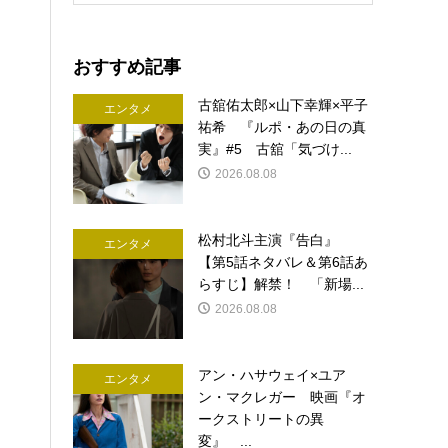
おすすめ記事
古舘佑太郎×山下幸輝×平子
エンタメ
祐希 『ルポ・あの日の真
実』#5 古舘「気づけ...
2026.08.08
松村北斗主演『告白』
エンタメ
【第5話ネタバレ＆第6話あ
らすじ】解禁！ 「新場...
2026.08.08
アン・ハサウェイ×ユア
エンタメ
ン・マクレガー 映画『オ
ークストリートの異
変』 ...