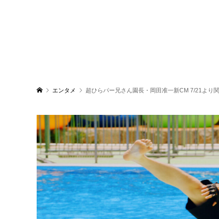
エンタメ
超ひらパー兄さん園長・岡田准一新CM 7/21よ