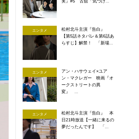
実』#5 古舘「気づけ...
松村北斗主演『告白』
エンタメ
【第5話ネタバレ＆第6話あ
らすじ】解禁！ 「新場...
アン・ハサウェイ×ユア
エンタメ
ン・マクレガー 映画『オ
ークストリートの異
変』 ...
松村北斗主演『告白』 本
エンタメ
日21時放送【一緒に来るの
夢だったんです】 「...