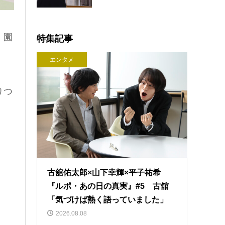
、園
特集記事
エンタメ
りつ
古舘佑太郎×山下幸輝×平子祐希
『ルポ・あの日の真実』#5 古舘
「気づけば熱く語っていました」
2026.08.08