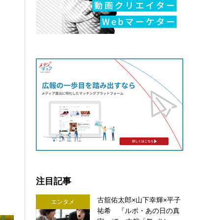
注目記事
古舘佑太郎×山下幸輝×平子
エンタメ
祐希 『ルポ・あの日の真