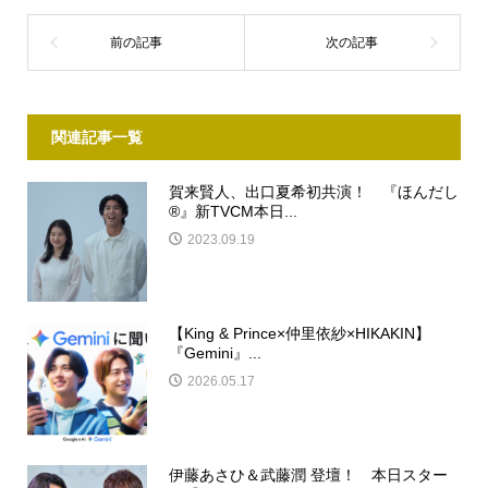
関連記事一覧
賀来賢人、出口夏希初共演！ 『ほんだし
®』新TVCM本日...
2023.09.19
【King & Prince×仲里依紗×HIKAKIN】
『Gemini』...
2026.05.17
伊藤あさひ＆武藤潤 登壇！ 本日スター