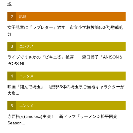
説
2
話題
女子児童に『ラブレター』渡す 市立小学校教諭(50代)懲戒処
分 ...
3
エンタメ
ライブでまさかの『ビキニ姿』披露！ 森口博子「ANISON＆
POPS NI...
4
エンタメ
映画『翔んで埼玉』 総勢53体の埼玉県ご当地キャラクターが
大集...
5
エンタメ
寺西拓人(timelesz)主演！ 新ドラマ『ラーメンD 松平國光
Season...