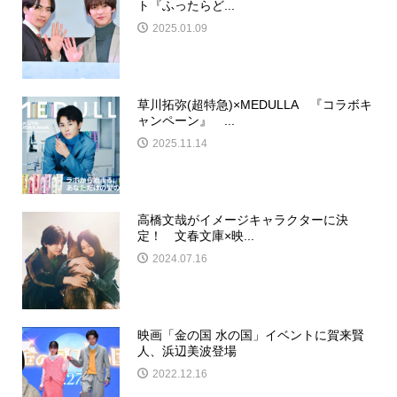
ト『ふったらど...
2025.01.09
草川拓弥(超特急)×MEDULLA 『コラボキ
ャンペーン』 ...
2025.11.14
高橋文哉がイメージキャラクターに決
定！ 文春文庫×映...
2024.07.16
映画「金の国 水の国」イベントに賀来賢
人、浜辺美波登場
2022.12.16