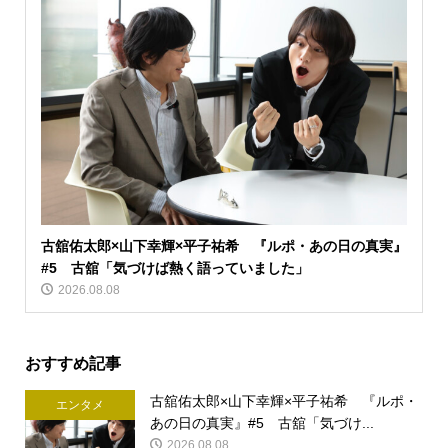
古舘佑太郎×山下幸輝×平子祐希 『ルポ・あの日の真実』
#5 古舘「気づけば熱く語っていました」
2026.08.08
おすすめ記事
古舘佑太郎×山下幸輝×平子祐希 『ルポ・
エンタメ
あの日の真実』#5 古舘「気づけ...
2026.08.08