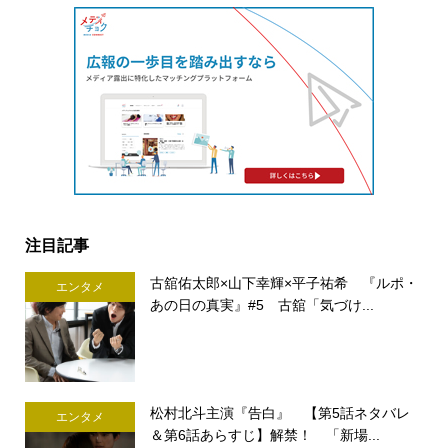
注目記事
古舘佑太郎×山下幸輝×平子祐希 『ルポ・
エンタメ
あの日の真実』#5 古舘「気づけ...
松村北斗主演『告白』 【第5話ネタバレ
エンタメ
＆第6話あらすじ】解禁！ 「新場...