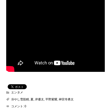
エンタメ
冷やし雪肌精
,
夏
,
岸優太
,
平野紫耀
,
神宮寺勇太
コメント:
0