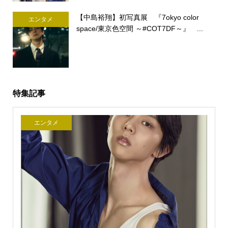
【中島裕翔】初写真展 『7okyo color
エンタメ
space/東京色空間 ～#COT7DF～』 ...
特集記事
エンタメ