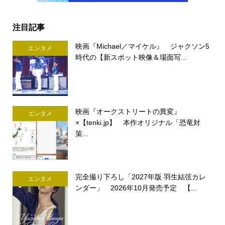
注目記事
映画『Michael／マイケル』 ジャクソン5
エンタメ
時代の【新スポット映像＆場面写...
映画『オークストリートの異変』
エンタメ
×【tenki.jp】 本作オリジナル「恐竜対
策...
完全撮り下ろし「2027年版 羽生結弦カレ
エンタメ
ンダー」 2026年10月発売予定 【...