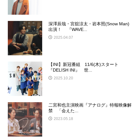
深澤辰哉・宮舘涼太・岩本照(Snow Man)
出演！ 『WAVE...
2025.04.07
【INI】新冠番組 11/6(木)スタート
『DELISH INI』 世...
2025.10.20
二宮和也主演映画『アナログ』特報映像解
禁 「会えた...
2023.05.18