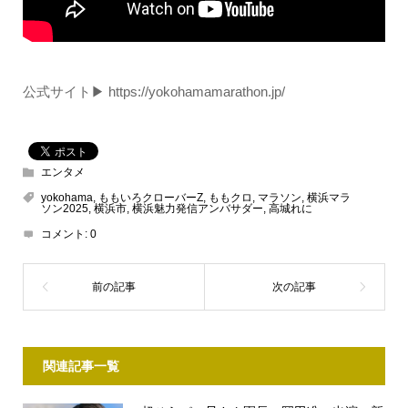
公式サイト▶ https://yokohamamarathon.jp/
エンタメ
yokohama
,
ももいろクローバーZ
,
ももクロ
,
マラソン
,
横浜マラ
ソン2025
,
横浜市
,
横浜魅力発信アンバサダー
,
高城れに
コメント:
0
関連記事一覧