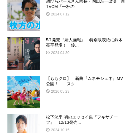
超ひらパー兄さん園長・岡田准一出演 新
TVCM「一杯の...
2024.07.12
5/1発売『婦人画報』 特別版表紙に鈴木
亮平登場！ 鈴...
2024.04.30
【ももクロ】 新曲『ムネモシュネ』MV
公開！ 「スク...
2026.05.23
松下洸平 初のエッセイ集『フキサチー
フ』 12/13発売...
2024.10.15