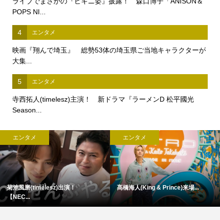
ライブでまさかの『ビキニ姿』披露！ 森口博子「ANISON＆
POPS NI...
4
エンタメ
映画『翔んで埼玉』 総勢53体の埼玉県ご当地キャラクターが
大集...
5
エンタメ
寺西拓人(timelesz)主演！ 新ドラマ『ラーメンD 松平國光
Season...
エンタメ
エンタメ
菊池風磨(timelesz)出演！
髙橋海人(King & Prince)来場...
【NEC...