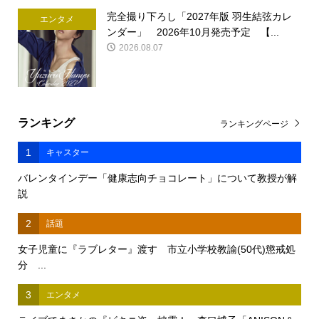
完全撮り下ろし「2027年版 羽生結弦カレ
エンタメ
ンダー」 2026年10月発売予定 【...
2026.08.07
ランキング
ランキングページ
1
キャスター
バレンタインデー「健康志向チョコレート」について教授が解
説
2
話題
女子児童に『ラブレター』渡す 市立小学校教諭(50代)懲戒処
分 ...
3
エンタメ