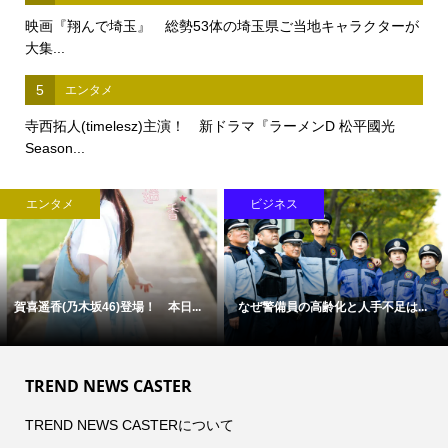
映画『翔んで埼玉』 総勢53体の埼玉県ご当地キャラクターが
大集...
5
エンタメ
寺西拓人(timelesz)主演！ 新ドラマ『ラーメンD 松平國光
Season...
エンタメ
ビジネス
賀喜遥香(乃木坂46)登場！ 本日...
なぜ警備員の高齢化と人手不足は...
TREND NEWS CASTER
TREND NEWS CASTERについて