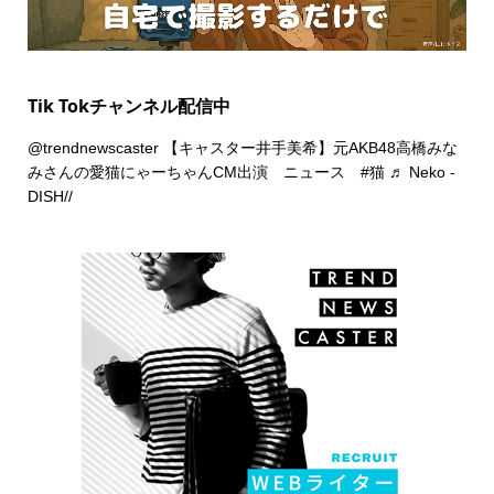
Tik Tokチャンネル配信中
@trendnewscaster
【キャスター井手美希】元AKB48高橋みな
みさんの愛猫にゃーちゃんCM出演 ニュース
#猫
♬ Neko -
DISH//