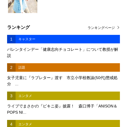
ランキング
ランキングページ
1
キャスター
バレンタインデー「健康志向チョコレート」について教授が解
説
2
話題
女子児童に『ラブレター』渡す 市立小学校教諭(50代)懲戒処
分 ...
3
エンタメ
ライブでまさかの『ビキニ姿』披露！ 森口博子「ANISON＆
POPS NI...
4
エンタメ