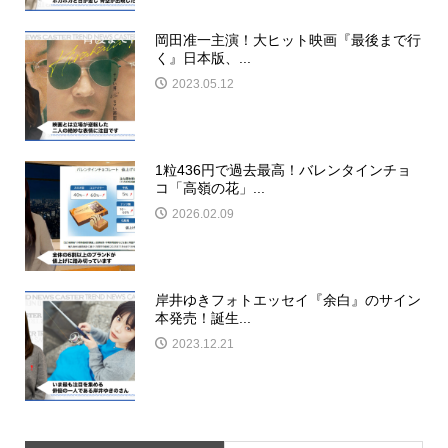
岡田准一主演！大ヒット映画『最後まで行
く』日本版、...
2023.05.12
1粒436円で過去最高！バレンタインチョ
コ「高嶺の花」...
2026.02.09
岸井ゆきフォトエッセイ『余白』のサイン
本発売！誕生...
2023.12.21