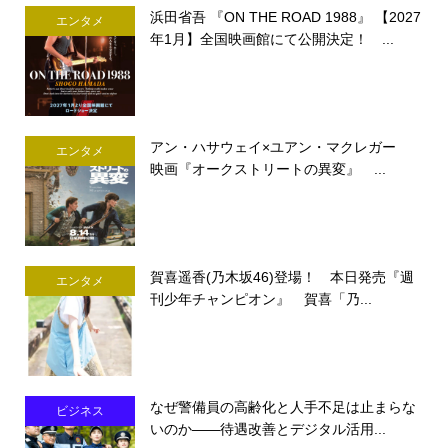
浜田省吾 『ON THE ROAD 1988』 【2027
エンタメ
年1月】全国映画館にて公開決定！ ...
アン・ハサウェイ×ユアン・マクレガー
エンタメ
映画『オークストリートの異変』 ...
賀喜遥香(乃木坂46)登場！ 本日発売『週
エンタメ
刊少年チャンピオン』 賀喜「乃...
なぜ警備員の高齢化と人手不足は止まらな
ビジネス
いのか――待遇改善とデジタル活用...