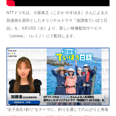
NTTドコモは、小坂泰之（こさか やすゆき）さんによる人
気漫画を原作としたオリジナルドラマ『放課後ていぼう日
誌』を、6月13日（火）より、新しい映像配信サービス
「Lemino」（レミノ）にて配信します。
“女子高生×釣り”をテーマに、釣りを通してのんびりと青春