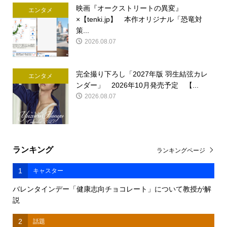
映画『オークストリートの異変』
エンタメ
×【tenki.jp】 本作オリジナル「恐竜対
策...
2026.08.07
完全撮り下ろし「2027年版 羽生結弦カレ
エンタメ
ンダー」 2026年10月発売予定 【...
2026.08.07
ランキング
ランキングページ
1
キャスター
バレンタインデー「健康志向チョコレート」について教授が解
説
2
話題