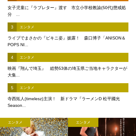
女子児童に『ラブレター』渡す 市立小学校教諭(50代)懲戒処
分 ...
3
エンタメ
ライブでまさかの『ビキニ姿』披露！ 森口博子「ANISON＆
POPS NI...
4
エンタメ
映画『翔んで埼玉』 総勢53体の埼玉県ご当地キャラクターが
大集...
5
エンタメ
寺西拓人(timelesz)主演！ 新ドラマ『ラーメンD 松平國光
Season...
エンタメ
エンタメ