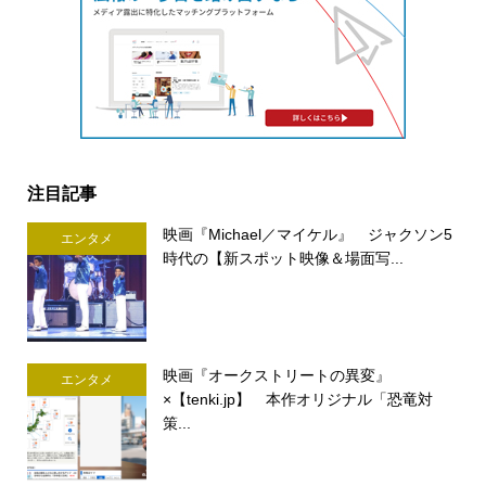
注目記事
映画『Michael／マイケル』 ジャクソン5
エンタメ
時代の【新スポット映像＆場面写...
映画『オークストリートの異変』
エンタメ
×【tenki.jp】 本作オリジナル「恐竜対
策...