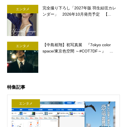
完全撮り下ろし「2027年版 羽生結弦カレ
エンタメ
ンダー」 2026年10月発売予定 【...
【中島裕翔】初写真展 『7okyo color
エンタメ
space/東京色空間 ～#COT7DF～』 ...
特集記事
エンタメ