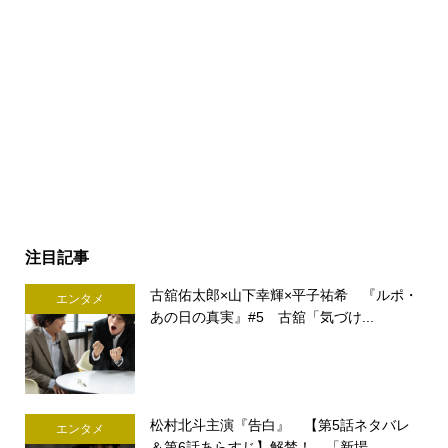
注目記事
古舘佑太郎×山下幸輝×平子祐希 『ルポ・
エンタメ
あの日の真実』#5 古舘「気づけ...
松村北斗主演『告白』 【第5話ネタバレ
エンタメ
＆第6話あらすじ】解禁！ 「新場...