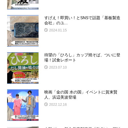
すげえ！即買い！とSNSで話題「基板製造
会社」のユ...
2024.01.15
待望の「ひろし」カップ焼そば、ついに登
場！試食レポート
2023.07.10
映画「金の国 水の国」イベントに賀来賢
人、浜辺美波登場
2022.12.16