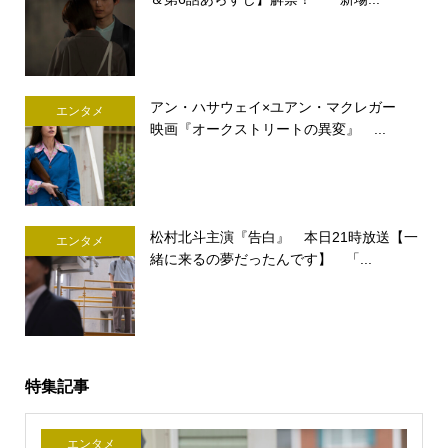
アン・ハサウェイ×ユアン・マクレガー
エンタメ
映画『オークストリートの異変』 ...
松村北斗主演『告白』 本日21時放送【一
エンタメ
緒に来るの夢だったんです】 「...
特集記事
エンタメ