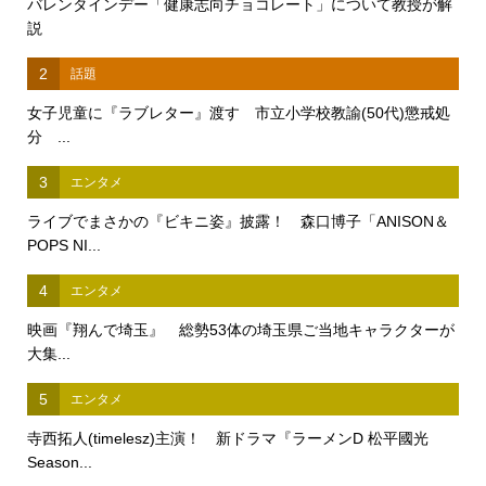
バレンタインデー「健康志向チョコレート」について教授が解
説
2
話題
女子児童に『ラブレター』渡す 市立小学校教諭(50代)懲戒処
分 ...
3
エンタメ
ライブでまさかの『ビキニ姿』披露！ 森口博子「ANISON＆
POPS NI...
4
エンタメ
映画『翔んで埼玉』 総勢53体の埼玉県ご当地キャラクターが
大集...
5
エンタメ
寺西拓人(timelesz)主演！ 新ドラマ『ラーメンD 松平國光
Season...