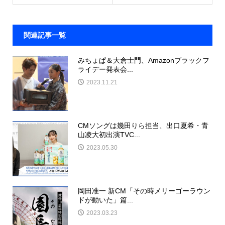
関連記事一覧
みちょぱ＆大倉士門、Amazonブラックフ
ライデー発表会...
2023.11.21
CMソングは幾田りら担当、出口夏希・青
山凌大初出演TVC...
2023.05.30
岡田准一 新CM「その時メリーゴーラウン
ドが動いた」篇...
2023.03.23