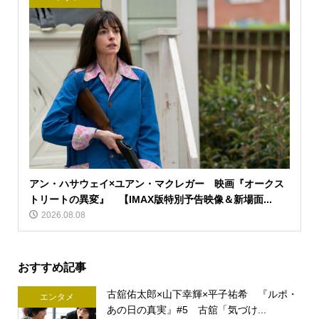
アン・ハサウェイ×ユアン・マクレガー 映画『オークス
トリートの異変』 【IMAX版特別予告映像＆新場面...
2026.08.08
おすすめ記事
古舘佑太郎×山下幸輝×平子祐希 『ルポ・
エンタメ
あの日の真実』#5 古舘「気づけ...