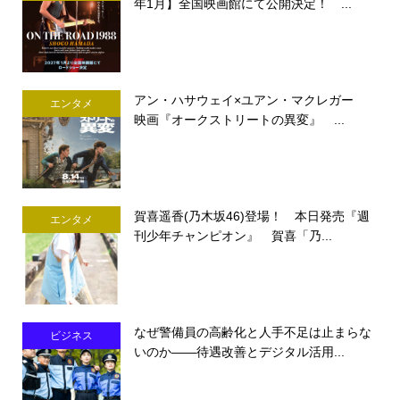
年1月】全国映画館にて公開決定！ ...
アン・ハサウェイ×ユアン・マクレガー
エンタメ
映画『オークストリートの異変』 ...
賀喜遥香(乃木坂46)登場！ 本日発売『週
エンタメ
刊少年チャンピオン』 賀喜「乃...
なぜ警備員の高齢化と人手不足は止まらな
ビジネス
いのか――待遇改善とデジタル活用...