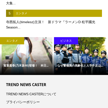
大集...
5
エンタメ
寺西拓人(timelesz)主演！ 新ドラマ『ラーメンD 松平國光
Season...
エンタメ
ビジネス
賀喜遥香(乃木坂46)登場！ 本日...
なぜ警備員の高齢化と人手不足は...
TREND NEWS CASTER
TREND NEWS CASTERについて
プライバシーポリシー