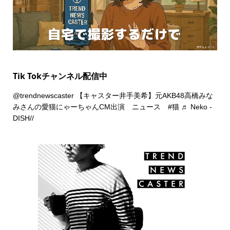
Tik Tokチャンネル配信中
@trendnewscaster
【キャスター井手美希】元AKB48高橋みな
みさんの愛猫にゃーちゃんCM出演 ニュース
#猫
♬ Neko -
DISH//