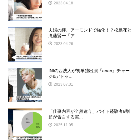
2023.04.18
夫婦の絆、アーモンドで強化！？松島花と
滝藤賢一「ア...
2023.04.26
INIの西洸人が初単独出演『anan』チャー
ジ&デトッ...
2023.07.31
「仕事内容が全然違う」バイト経験者6割
超が告白する実...
2025.11.05