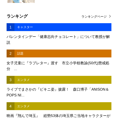
ランキング
ランキングページ
1
キャスター
バレンタインデー「健康志向チョコレート」について教授が解
説
2
話題
女子児童に『ラブレター』渡す 市立小学校教諭(50代)懲戒処
分 ...
3
エンタメ
ライブでまさかの『ビキニ姿』披露！ 森口博子「ANISON＆
POPS NI...
4
エンタメ
映画『翔んで埼玉』 総勢53体の埼玉県ご当地キャラクターが