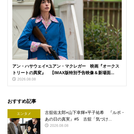
アン・ハサウェイ×ユアン・マクレガー 映画『オークス
トリートの異変』 【IMAX版特別予告映像＆新場面...
2026.08.08
おすすめ記事
古舘佑太郎×山下幸輝×平子祐希 『ルポ・
エンタメ
あの日の真実』#5 古舘「気づけ...
2026.08.08