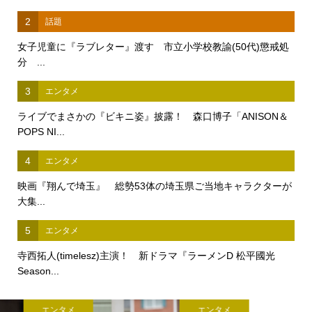
2
話題
女子児童に『ラブレター』渡す 市立小学校教諭(50代)懲戒処
分 ...
3
エンタメ
ライブでまさかの『ビキニ姿』披露！ 森口博子「ANISON＆
POPS NI...
4
エンタメ
映画『翔んで埼玉』 総勢53体の埼玉県ご当地キャラクターが
大集...
5
エンタメ
寺西拓人(timelesz)主演！ 新ドラマ『ラーメンD 松平國光
Season...
エンタメ
エンタメ