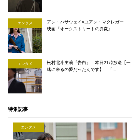
アン・ハサウェイ×ユアン・マクレガー
エンタメ
映画『オークストリートの異変』 ...
松村北斗主演『告白』 本日21時放送【一
エンタメ
緒に来るの夢だったんです】 「...
特集記事
エンタメ