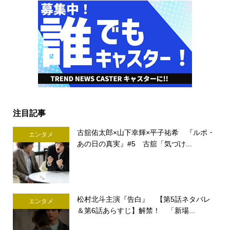
注目記事
古舘佑太郎×山下幸輝×平子祐希 『ルポ・
エンタメ
あの日の真実』#5 古舘「気づけ...
松村北斗主演『告白』 【第5話ネタバレ
エンタメ
＆第6話あらすじ】解禁！ 「新場...