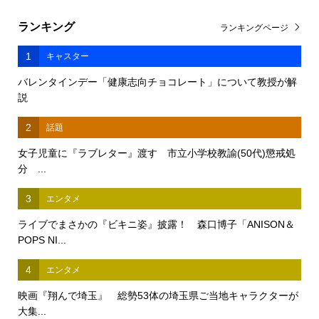
ランキング
ランキングページ
1
キャスター
バレンタインデー「健康志向チョコレート」について教授が解
説
2
話題
女子児童に『ラブレター』渡す 市立小学校教諭(50代)懲戒処
分 ...
3
エンタメ
ライブでまさかの『ビキニ姿』披露！ 森口博子「ANISON＆
POPS NI...
4
エンタメ
映画『翔んで埼玉』 総勢53体の埼玉県ご当地キャラクターが
大集...