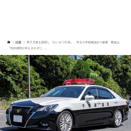
話題
男子児童を誘拐し『わいせつ行為』 市立小学校教諭(27)逮捕 教諭は
「性的感情が抑えきれずに…」