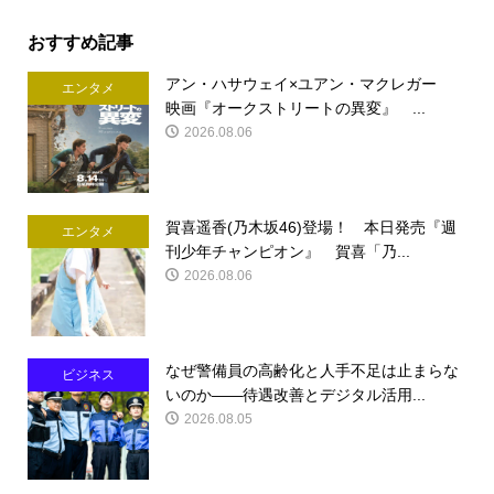
おすすめ記事
アン・ハサウェイ×ユアン・マクレガー
エンタメ
映画『オークストリートの異変』 ...
2026.08.06
賀喜遥香(乃木坂46)登場！ 本日発売『週
エンタメ
刊少年チャンピオン』 賀喜「乃...
2026.08.06
なぜ警備員の高齢化と人手不足は止まらな
ビジネス
いのか――待遇改善とデジタル活用...
2026.08.05