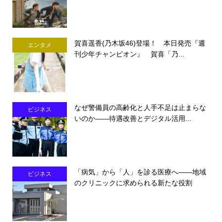
賀喜遥香(乃木坂46)登場！ 本日発売『週
エンタメ
刊少年チャンピオン』 賀喜「乃...
なぜ警備員の高齢化と人手不足は止まらな
ビジネス
いのか――待遇改善とデジタル活用...
「病気」から「人」を診る医療へ――地域
ビジネス
のクリニックに求められる新たな役割