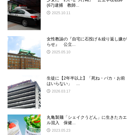
(67)逮捕 教師...
2025.10.11
女性教諭の『自宅に石投げ＆繰り返し嫌が
らせ』 公立...
2025.05.10
生徒に【2年半以上】「死ね・バカ・お前
はいらない」 ...
2026.03.17
丸亀製麺「シェイクうどん」に生きたカエ
ル混入 保健...
2023.05.23