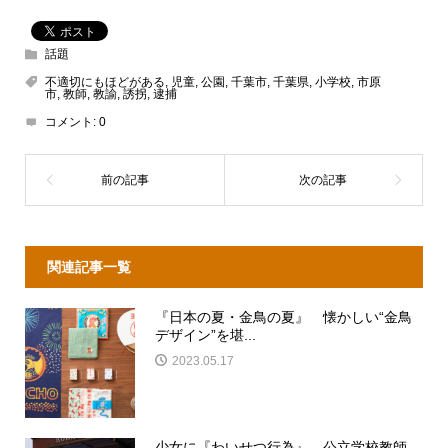
話題
不適切にもほどがある
,
児童
,
公園
,
千葉市
,
千葉県
,
小学校
,
市原
市
,
教師
,
教諭
,
誘拐
,
逮捕
コメント:
0
関連記事一覧
『日本の夏・金鳥の夏』 懐かしい“金鳥
デザイン”を堪...
2023.05.17
少女に『わいせつ行為』 公立学校教師