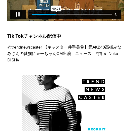
Tik Tokチャンネル配信中
@trendnewscaster
【キャスター井手美希】元AKB48高橋みな
みさんの愛猫にゃーちゃんCM出演 ニュース
#猫
♬ Neko -
DISH//