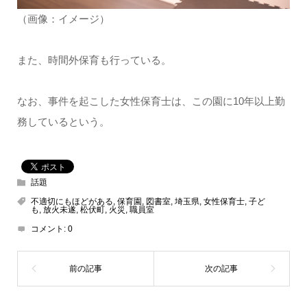
（画像：イメージ）
また、時間外保育も行っている。
なお、事件を起こした女性保育士は、この園に10年以上勤
務しているという。
話題
不適切にもほどがある
,
保育園
,
図書室
,
埼玉県
,
女性保育士
,
子ど
も
,
放火未遂
,
松伏町
,
火災
,
職員室
コメント:
0