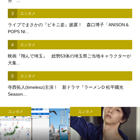
分 ...
3
エンタメ
ライブでまさかの『ビキニ姿』披露！ 森口博子「ANISON＆
POPS NI...
4
エンタメ
映画『翔んで埼玉』 総勢53体の埼玉県ご当地キャラクターが
大集...
5
エンタメ
寺西拓人(timelesz)主演！ 新ドラマ『ラーメンD 松平國光
Season...
エンタメ
エンタメ