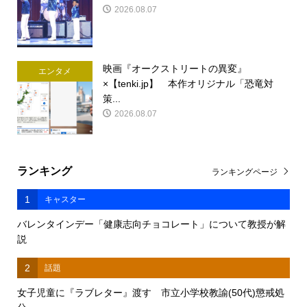
2026.08.07
映画『オークストリートの異変』
エンタメ
×【tenki.jp】 本作オリジナル「恐竜対
策...
2026.08.07
ランキング
ランキングページ
1
キャスター
バレンタインデー「健康志向チョコレート」について教授が解
説
2
話題
女子児童に『ラブレター』渡す 市立小学校教諭(50代)懲戒処