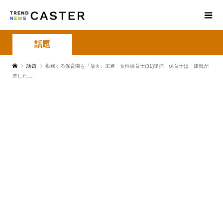
話題
話題
勤務する保育園を『放火』未遂 女性保育士(31)逮捕 保育士は「嫌気が
差した…」