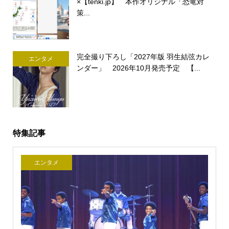
×【tenki.jp】 本作オリジナル「恐竜対
策...
完全撮り下ろし「2027年版 羽生結弦カレ
エンタメ
ンダー」 2026年10月発売予定 【...
特集記事
エンタメ