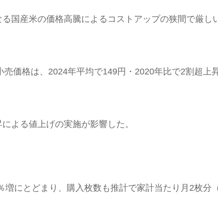
なる国産米の価格高騰によるコストアップの狭間で厳し
売価格は、2024年平均で149円・2020年比で2割超上
昇による値上げの実施が影響した。
7％増にとどまり、購入枚数も推計で家計当たり月2枚分