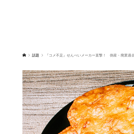
話題
『コメ不足』せんべいメーカー直撃！ 倒産・廃業過