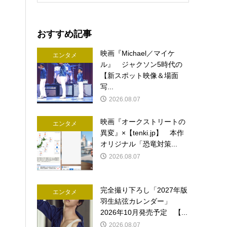
おすすめ記事
映画『Michael／マイケ
エンタメ
ル』 ジャクソン5時代の
【新スポット映像＆場面
写...
2026.08.07
映画『オークストリートの
エンタメ
異変』×【tenki.jp】 本作
オリジナル「恐竜対策...
2026.08.07
完全撮り下ろし「2027年版
エンタメ
羽生結弦カレンダー」
2026年10月発売予定 【...
2026.08.07