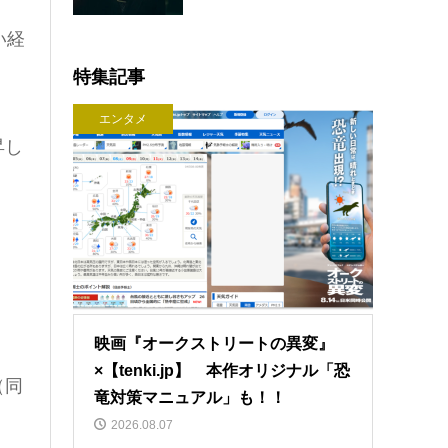
い経
特集記事
エンタメ
昇し
映画『オークストリートの異変』
×【tenki.jp】 本作オリジナル「恐
（同
竜対策マニュアル」も！！
2026.08.07