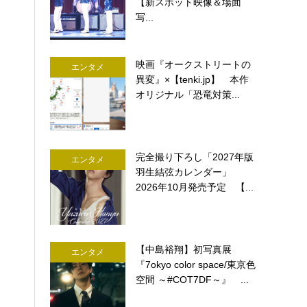
【新スポット映像＆場面
写...
映画『オークストリートの
エンタメ
異変』×【tenki.jp】 本作
オリジナル「恐竜対策...
完全撮り下ろし「2027年版
エンタメ
羽生結弦カレンダー」
2026年10月発売予定 【...
【中島裕翔】初写真展
エンタメ
『7okyo color space/東京色
空間 ～#COT7DF～』 ...