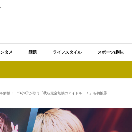
ー
エンタメ
話題
ライフスタイル
スポーツ/趣味
ル解禁！ “B小町”が歌う「我ら完全無敵のアイドル！！」も初披露