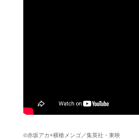
©赤坂アカ×横槍メンゴ／集英社・東映