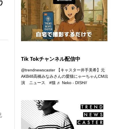
う
Tik Tokチャンネル配信中
@trendnewscaster
【キャスター井手美希】元
AKB48高橋みなみさんの愛猫にゃーちゃんCM出
演 ニュース
#猫
♬ Neko - DISH//
兄