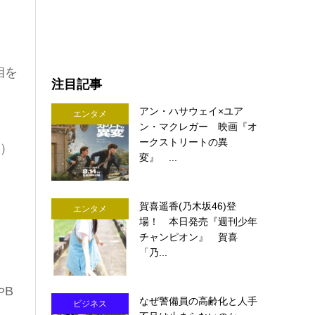
相を
注目記事
アン・ハサウェイ×ユア
エンタメ
ン・マクレガー 映画『オ
ークストリートの異
の）
変』 ...
賀喜遥香(乃木坂46)登
エンタメ
場！ 本日発売『週刊少年
チャンピオン』 賀喜
「乃...
やB
なぜ警備員の高齢化と人手
ビジネス