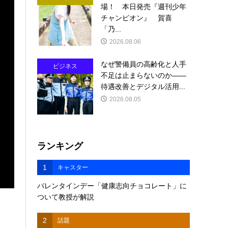
場！ 本日発売『週刊少年
チャンピオン』 賀喜
「乃...
2026.08.06
なぜ警備員の高齢化と人手
ビジネス
不足は止まらないのか――
待遇改善とデジタル活用...
2026.08.05
ランキング
1
キャスター
バレンタインデー「健康志向チョコレート」に
ついて教授が解説
2
話題