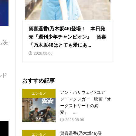
賀喜遥香(乃木坂46)登場！ 本日発
売『週刊少年チャンピオン』 賀喜
も映
「乃木坂46はとても愛にあ...
2026.08.06
ルド
おすすめ記事
アン・ハサウェイ×ユア
エンタメ
ン・マクレガー 映画『オ
ークストリートの異
変』 ...
2026.08.06
賀喜遥香(乃木坂46)登
エンタメ