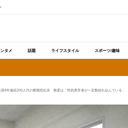
ー
エンタメ
話題
ライフスタイル
スポーツ/趣味
員9年連続200人代の教職世紀末 教委は「性的異常者が一定数紛れ込んでいる」