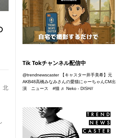
の
Tik Tokチャンネル配信中
@trendnewscaster
【キャスター井手美希】元
AKB48高橋みなみさんの愛猫にゃーちゃんCM出
、北
演 ニュース
#猫
♬ Neko - DISH//
し