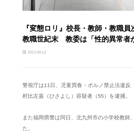
『変態ロリ』校長・教師・教職員次
教職世紀末 教委は「性的異常者
2023.09.12
警視庁は11日、児童買春・ポルノ禁止法違反
村比左嘉（ひさよし）容疑者（55）を逮捕。
また福岡県警は同日、北九州市の小学校教師、
た。