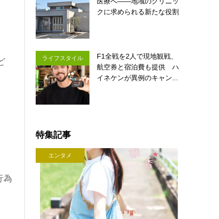
医療へ――地域のクリニッ
クに求められる新たな役割
F1全戦を2人で現地観戦、
ライフスタイル
ど
航空券と宿泊費も提供 ハ
イネケンが異例のキャン...
特集記事
エンタメ
行為