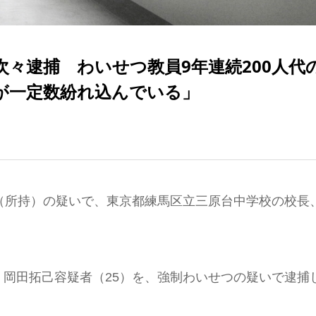
々逮捕 わいせつ教員9年連続200人代
が一定数紛れ込んでいる」
（所持）の疑いで、東京都練馬区立三原台中学校の校長
岡田拓己容疑者（25）を、強制わいせつの疑いで逮捕