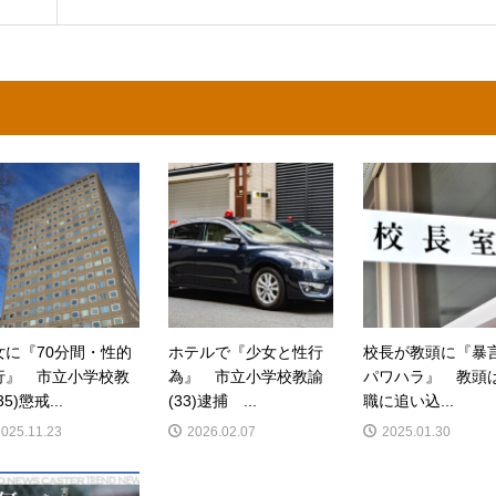
女に『70分間・性的
ホテルで『少女と性行
校長が教頭に『暴
行』 市立小学校教
為』 市立小学校教諭
パワハラ』 教頭
35)懲戒...
(33)逮捕 ...
職に追い込...
2025.11.23
2026.02.07
2025.01.30