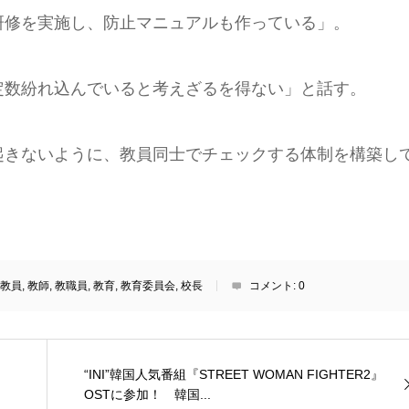
研修を実施し、防止マニュアルも作っている」。
定数紛れ込んでいると考えざるを得ない」と話す。
起きないように、教員同士でチェックする体制を構築し
教員
,
教師
,
教職員
,
教育
,
教育委員会
,
校長
コメント:
0
“INI”韓国人気番組『STREET WOMAN FIGHTER2』
OSTに参加！ 韓国...