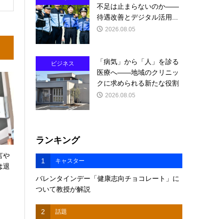
不足は止まらないのか――
待遇改善とデジタル活用...
2026.08.05
「病気」から「人」を診る
ビジネス
医療へ――地域のクリニッ
クに求められる新たな役割
2026.08.05
ランキング
言や
1
キャスター
は退
バレンタインデー「健康志向チョコレート」に
ついて教授が解説
2
話題