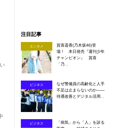
注目記事
賀喜遥香(乃木坂46)登
エンタメ
場！ 本日発売『週刊少年
チャンピオン』 賀喜
「乃...
い
なぜ警備員の高齢化と人手
ビジネス
不足は止まらないのか――
待遇改善とデジタル活用...
中
「病気」から「人」を診る
ビジネス