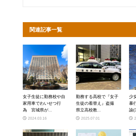
関連記事一覧
女子生徒に勤務校や自
勤務する高校で『女子
少
家用車でわいせつ行
生徒の着替え』盗撮
暴
為 宮城県が...
県立高校教...
諭(
2024.03.16
2025.07.01