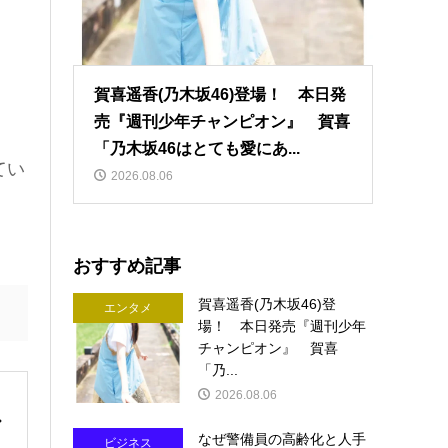
賀喜遥香(乃木坂46)登場！ 本日発
売『週刊少年チャンピオン』 賀喜
「乃木坂46はとても愛にあ...
てい
2026.08.06
おすすめ記事
賀喜遥香(乃木坂46)登
エンタメ
場！ 本日発売『週刊少年
チャンピオン』 賀喜
「乃...
2026.08.06
なぜ警備員の高齢化と人手
ビジネス