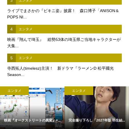
3
エンタメ
ライブでまさかの『ビキニ姿』披露！ 森口博子「ANISON＆
POPS NI...
4
エンタメ
映画『翔んで埼玉』 総勢53体の埼玉県ご当地キャラクターが
大集...
5
エンタメ
寺西拓人(timelesz)主演！ 新ドラマ『ラーメンD 松平國光
Season...
エンタメ
エンタメ
映画『オークストリートの異変』×...
完全撮り下ろし「2027年版 羽生結...