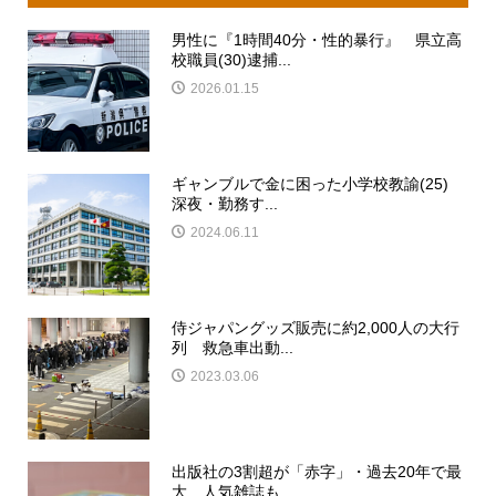
男性に『1時間40分・性的暴行』 県立高
校職員(30)逮捕...
2026.01.15
ギャンブルで金に困った小学校教諭(25)
深夜・勤務す...
2024.06.11
侍ジャパングッズ販売に約2,000人の大行
列 救急車出動...
2023.03.06
出版社の3割超が「赤字」・過去20年で最
大 人気雑誌も...