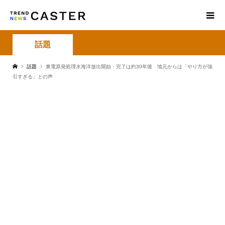
話題
話題
東電原発処理水海洋放出開始・完了は約30年後 地元からは「やり方が強
引すぎる」との声