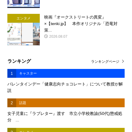
映画『オークストリートの異変』
エンタメ
×【tenki.jp】 本作オリジナル「恐竜対
策...
2026.08.07
ランキング
ランキングページ
1
キャスター
バレンタインデー「健康志向チョコレート」について教授が解
説
2
話題
女子児童に『ラブレター』渡す 市立小学校教諭(50代)懲戒処
分 ...