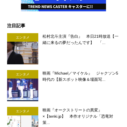
注目記事
松村北斗主演『告白』 本日21時放送【一
エンタメ
緒に来るの夢だったんです】 「...
映画『Michael／マイケル』 ジャクソン5
エンタメ
時代の【新スポット映像＆場面写...
映画『オークストリートの異変』
エンタメ
×【tenki.jp】 本作オリジナル「恐竜対
策...