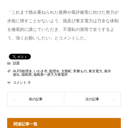
「これまで積み重ねられた復興や風評被害に向けた努力が
水疱に帰すことがないよう、国及び東京電力は万全な体制
を徹底的に講じていただき、不退転の覚悟で全うするよ
う、強くお願いしたい」とコメントした。
話題
ALPS処理水
,
いわき市
,
処理水
,
大熊町
,
常磐もの
,
東京電力
,
海洋
放出
,
福島県
,
福島第一原子力発電所
コメント:
0
関連記事一覧