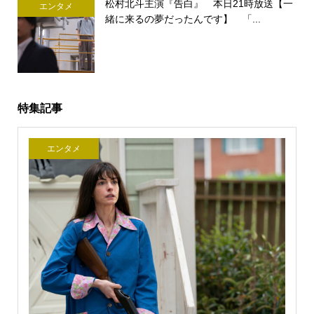
松村北斗主演『告白』 本日21時放送【一
エンタメ
緒に来るの夢だったんです】 「...
特集記事
エンタメ