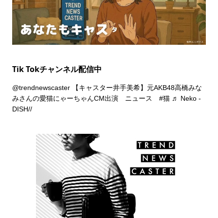
Tik Tokチャンネル配信中
@trendnewscaster
【キャスター井手美希】元AKB48高橋みな
みさんの愛猫にゃーちゃんCM出演 ニュース
#猫
♬ Neko -
DISH//