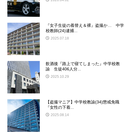
『女子生徒の着替え＆裸』盗撮か… 中学
校教師(24)逮捕...
2025.07.18
飲酒後『路上で寝てしまった』中学校教
諭 生徒406人分...
2025.10.29
【盗撮マニア】中学校教諭(34)懲戒免職
『女性の下着...
2025.08.14