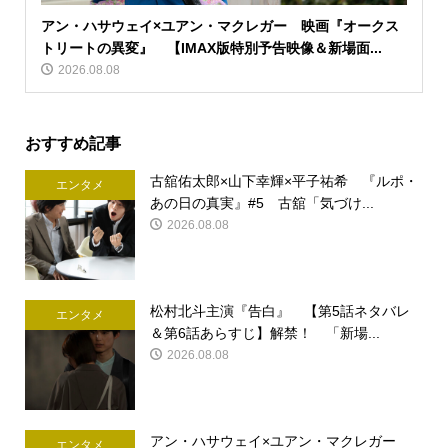
アン・ハサウェイ×ユアン・マクレガー 映画『オークス
トリートの異変』 【IMAX版特別予告映像＆新場面...
2026.08.08
おすすめ記事
古舘佑太郎×山下幸輝×平子祐希 『ルポ・
エンタメ
あの日の真実』#5 古舘「気づけ...
2026.08.08
松村北斗主演『告白』 【第5話ネタバレ
エンタメ
＆第6話あらすじ】解禁！ 「新場...
2026.08.08
アン・ハサウェイ×ユアン・マクレガー
エンタメ