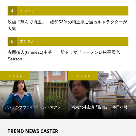
4
エンタメ
映画『翔んで埼玉』 総勢53体の埼玉県ご当地キャラクターが
大集...
5
エンタメ
寺西拓人(timelesz)主演！ 新ドラマ『ラーメンD 松平國光
Season...
エンタメ
エンタメ
アン・ハサウェイ×ユアン・マクレ...
松村北斗主演『告白』 本日21時...
TREND NEWS CASTER