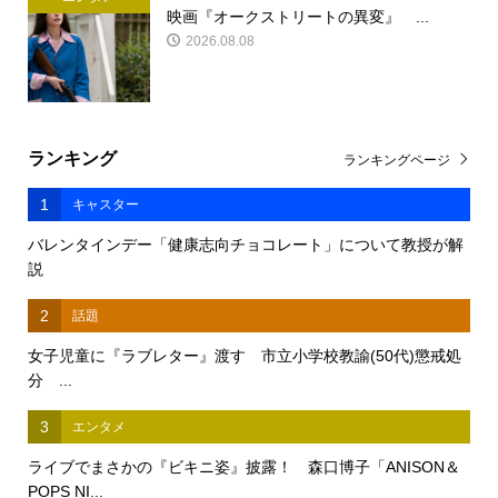
映画『オークストリートの異変』 ...
2026.08.08
ランキング
ランキングページ
1
キャスター
バレンタインデー「健康志向チョコレート」について教授が解
説
2
話題
女子児童に『ラブレター』渡す 市立小学校教諭(50代)懲戒処
分 ...
3
エンタメ
ライブでまさかの『ビキニ姿』披露！ 森口博子「ANISON＆
POPS NI...