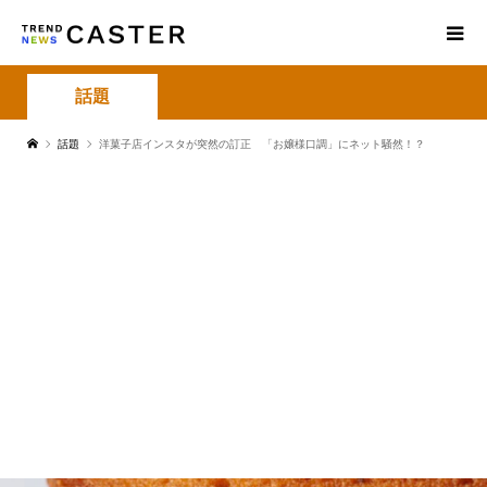
話題
話題
洋菓子店インスタが突然の訂正 「お嬢様口調」にネット騒然！？