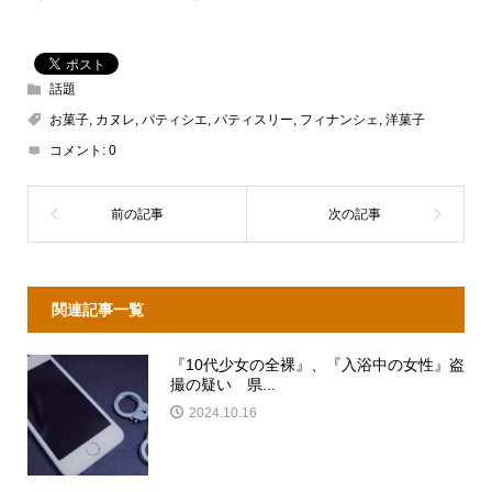
話題
お菓子
,
カヌレ
,
パティシエ
,
パティスリー
,
フィナンシェ
,
洋菓子
コメント:
0
関連記事一覧
『10代少女の全裸』、『入浴中の女性』盗
撮の疑い 県...
2024.10.16