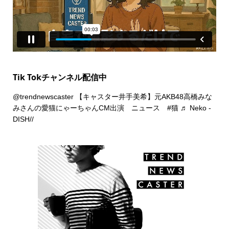
Tik Tokチャンネル配信中
@trendnewscaster
【キャスター井手美希】元AKB48高橋みな
みさんの愛猫にゃーちゃんCM出演 ニュース
#猫
♬ Neko -
DISH//