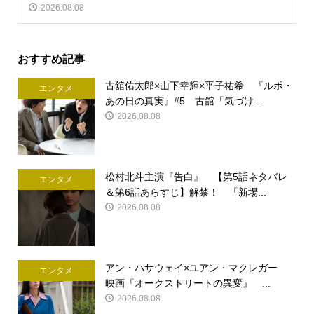
2026.08.08
おすすめ記事
古舘佑太郎×山下幸輝×平子祐希 『ルポ・
エンタメ
あの日の真実』#5 古舘「気づけ...
2026.08.08
松村北斗主演『告白』 【第5話ネタバレ
エンタメ
＆第6話あらすじ】解禁！ 「新場...
2026.08.08
アン・ハサウェイ×ユアン・マクレガー
エンタメ
映画『オークストリートの異変』 ...
2026.08.08