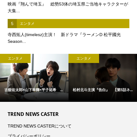
映画『翔んで埼玉』 総勢53体の埼玉県ご当地キャラクターが
大集...
5
エンタメ
寺西拓人(timelesz)主演！ 新ドラマ『ラーメンD 松平國光
Season...
エンタメ
エンタメ
古舘佑太郎×山下幸輝×平子祐希 ...
松村北斗主演『告白』 【第5話ネ...
TREND NEWS CASTER
TREND NEWS CASTERについて
プライバシーポリシー