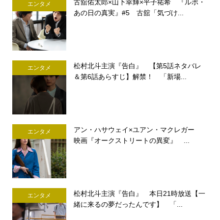
古舘佑太郎×山下幸輝×平子祐希 『ルポ・
エンタメ
あの日の真実』#5 古舘「気づけ...
松村北斗主演『告白』 【第5話ネタバレ
エンタメ
＆第6話あらすじ】解禁！ 「新場...
アン・ハサウェイ×ユアン・マクレガー
エンタメ
映画『オークストリートの異変』 ...
松村北斗主演『告白』 本日21時放送【一
エンタメ
緒に来るの夢だったんです】 「...