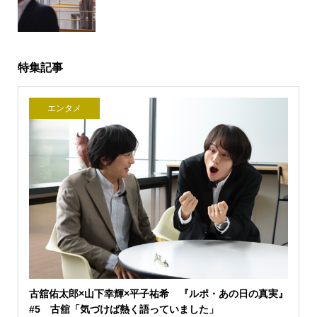
特集記事
エンタメ
古舘佑太郎×山下幸輝×平子祐希 『ルポ・あの日の真実』
#5 古舘「気づけば熱く語っていました」