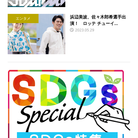
浜辺美波、佐々木郎希選手出
エンタメ
演！ ロッテ チューイ...
2023.05.29