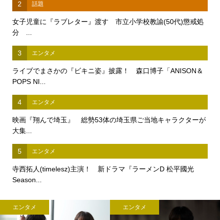
2
話題
女子児童に『ラブレター』渡す 市立小学校教諭(50代)懲戒処
分 ...
3
エンタメ
ライブでまさかの『ビキニ姿』披露！ 森口博子「ANISON＆
POPS NI...
4
エンタメ
映画『翔んで埼玉』 総勢53体の埼玉県ご当地キャラクターが
大集...
5
エンタメ
寺西拓人(timelesz)主演！ 新ドラマ『ラーメンD 松平國光
Season...
エンタメ
エンタメ