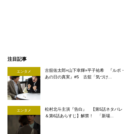
注目記事
古舘佑太郎×山下幸輝×平子祐希 『ルポ・
エンタメ
あの日の真実』#5 古舘「気づけ...
松村北斗主演『告白』 【第5話ネタバレ
エンタメ
＆第6話あらすじ】解禁！ 「新場...