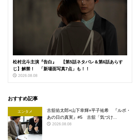
松村北斗主演『告白』 【第5話ネタバレ＆第6話あらす
じ】解禁！ 「新場面写真7点」も！！
2026.08.08
おすすめ記事
古舘佑太郎×山下幸輝×平子祐希 『ルポ・
エンタメ
あの日の真実』#5 古舘「気づけ...
2026.08.08