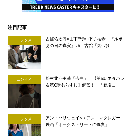
注目記事
古舘佑太郎×山下幸輝×平子祐希 『ルポ・
エンタメ
あの日の真実』#5 古舘「気づけ...
松村北斗主演『告白』 【第5話ネタバレ
エンタメ
＆第6話あらすじ】解禁！ 「新場...
アン・ハサウェイ×ユアン・マクレガー
エンタメ
映画『オークストリートの異変』 ...