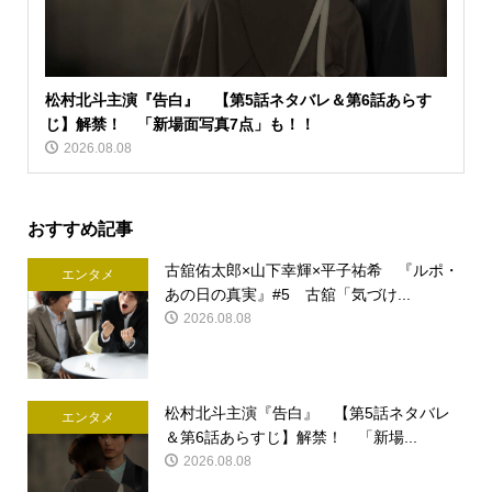
松村北斗主演『告白』 【第5話ネタバレ＆第6話あらす
じ】解禁！ 「新場面写真7点」も！！
2026.08.08
おすすめ記事
古舘佑太郎×山下幸輝×平子祐希 『ルポ・
エンタメ
あの日の真実』#5 古舘「気づけ...
2026.08.08
松村北斗主演『告白』 【第5話ネタバレ
エンタメ
＆第6話あらすじ】解禁！ 「新場...
2026.08.08