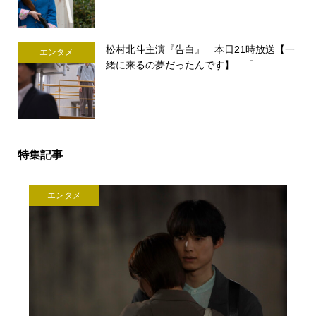
松村北斗主演『告白』 本日21時放送【一
エンタメ
緒に来るの夢だったんです】 「...
特集記事
エンタメ