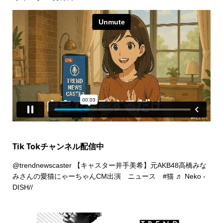
Tik Tokチャンネル配信中
@trendnewscaster
【キャスター井手美希】元AKB48高橋みな
みさんの愛猫にゃーちゃんCM出演 ニュース
#猫
♬ Neko -
DISH//