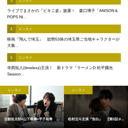
3
エンタメ
ライブでまさかの『ビキニ姿』披露！ 森口博子「ANISON＆
POPS NI...
4
エンタメ
映画『翔んで埼玉』 総勢53体の埼玉県ご当地キャラクターが
大集...
5
エンタメ
寺西拓人(timelesz)主演！ 新ドラマ『ラーメンD 松平國光
Season...
エンタメ
エンタメ
古舘佑太郎×山下幸輝×平子祐希 ...
松村北斗主演『告白』 【第5話ネ...