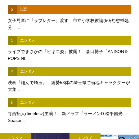
2
話題
女子児童に『ラブレター』渡す 市立小学校教諭(50代)懲戒処
分 ...
3
エンタメ
ライブでまさかの『ビキニ姿』披露！ 森口博子「ANISON＆
POPS NI...
4
エンタメ
映画『翔んで埼玉』 総勢53体の埼玉県ご当地キャラクターが
大集...
5
エンタメ
寺西拓人(timelesz)主演！ 新ドラマ『ラーメンD 松平國光
Season...
エンタメ
エンタメ