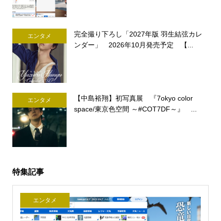
完全撮り下ろし「2027年版 羽生結弦カレ
エンタメ
ンダー」 2026年10月発売予定 【...
【中島裕翔】初写真展 『7okyo color
エンタメ
space/東京色空間 ～#COT7DF～』 ...
特集記事
エンタメ