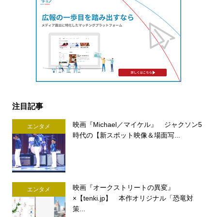
注目記事
映画『Michael／マイケル』 ジャクソン5
エンタメ
時代の【新スポット映像＆場面写...
映画『オークストリートの異変』
エンタメ
×【tenki.jp】 本作オリジナル「恐竜対
策...