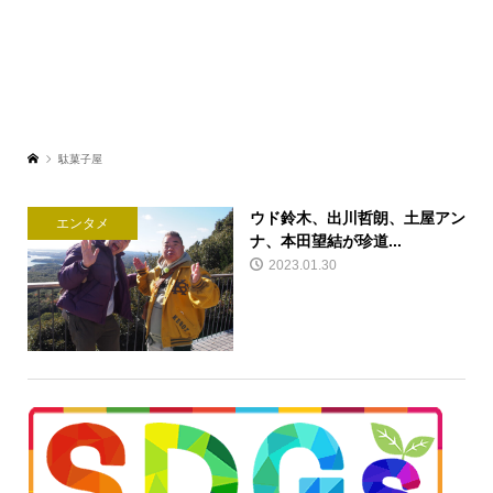
駄菓子屋
ウド鈴木、出川哲朗、土屋アン
エンタメ
ナ、本田望結が珍道...
2023.01.30