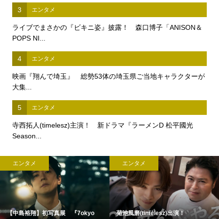
3
エンタメ
ライブでまさかの『ビキニ姿』披露！ 森口博子「ANISON＆
POPS NI...
4
エンタメ
映画『翔んで埼玉』 総勢53体の埼玉県ご当地キャラクターが
大集...
5
エンタメ
寺西拓人(timelesz)主演！ 新ドラマ『ラーメンD 松平國光
Season...
エンタメ
エンタメ
【中島裕翔】初写真展 『7okyo
菊池風磨(timelesz)出演！