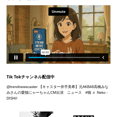
Tik Tokチャンネル配信中
@trendnewscaster
【キャスター井手美希】元AKB48高橋みな
みさんの愛猫にゃーちゃんCM出演 ニュース
#猫
♬ Neko -
DISH//