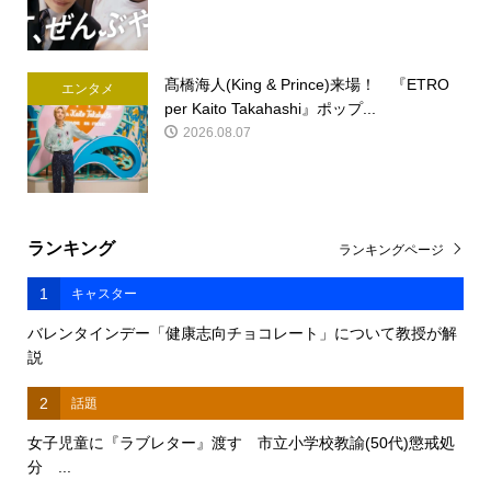
髙橋海人(King & Prince)来場！ 『ETRO
エンタメ
per Kaito Takahashi』ポップ...
2026.08.07
ランキング
ランキングページ
1
キャスター
バレンタインデー「健康志向チョコレート」について教授が解
説
2
話題
女子児童に『ラブレター』渡す 市立小学校教諭(50代)懲戒処
分 ...