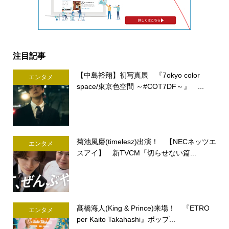
注目記事
【中島裕翔】初写真展 『7okyo color
エンタメ
space/東京色空間 ～#COT7DF～』 ...
菊池風磨(timelesz)出演！ 【NECネッツエ
エンタメ
スアイ】 新TVCM「切らせない篇...
髙橋海人(King & Prince)来場！ 『ETRO
エンタメ
per Kaito Takahashi』ポップ...