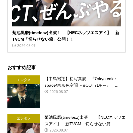
菊池風磨(timelesz)出演！ 【NECネッツエスアイ】 新
TVCM「切らせない篇」公開！！
2026.08.07
おすすめ記事
【中島裕翔】初写真展 『7okyo color
エンタメ
space/東京色空間 ～#COT7DF～』 ...
2026.08.07
菊池風磨(timelesz)出演！ 【NECネッツエ
エンタメ
スアイ】 新TVCM「切らせない篇...
2026.08.07