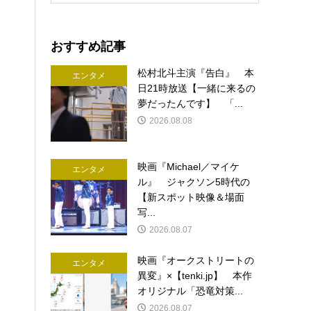
おすすめ記事
松村北斗主演『告白』 本
エンタメ
日21時放送【一緒に来るの
夢だったんです】 「...
2026.08.08
映画『Michael／マイケ
エンタメ
ル』 ジャクソン5時代の
【新スポット映像＆場面
写...
2026.08.07
映画『オークストリートの
エンタメ
異変』×【tenki.jp】 本作
オリジナル「恐竜対策...
2026.08.07