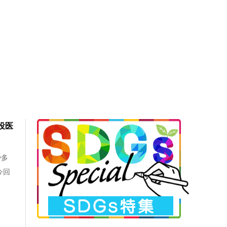
役医
や多
今回