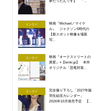
夢だったんです】 「...
映画『Michael／マイケ
エンタメ
ル』 ジャクソン5時代の
【新スポット映像＆場面
写...
映画『オークストリートの
エンタメ
異変』×【tenki.jp】 本作
オリジナル「恐竜対策...
完全撮り下ろし「2027年版
エンタメ
羽生結弦カレンダー」
2026年10月発売予定 【...