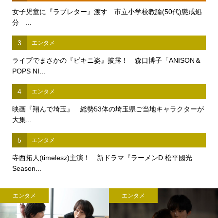
女子児童に『ラブレター』渡す 市立小学校教諭(50代)懲戒処
分 ...
3
エンタメ
ライブでまさかの『ビキニ姿』披露！ 森口博子「ANISON＆
POPS NI...
4
エンタメ
映画『翔んで埼玉』 総勢53体の埼玉県ご当地キャラクターが
大集...
5
エンタメ
寺西拓人(timelesz)主演！ 新ドラマ『ラーメンD 松平國光
Season...
エンタメ
エンタメ