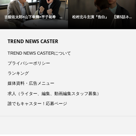
【第5話ネ...
アン・ハサウェイ×ユアン・マクレ...
松村北斗主演『告白』 
TREND NEWS CASTER
TREND NEWS CASTERについて
プライバシーポリシー
ランキング
媒体資料・広告メニュー
求人（ライター、編集、動画編集スタッフ募集）
誰でもキャスター！応募ページ