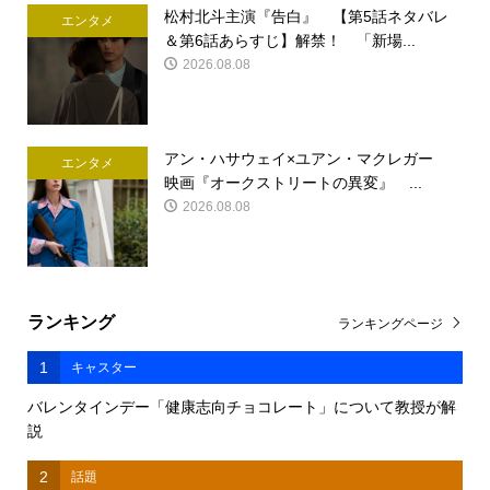
松村北斗主演『告白』 【第5話ネタバレ
エンタメ
＆第6話あらすじ】解禁！ 「新場...
2026.08.08
アン・ハサウェイ×ユアン・マクレガー
エンタメ
映画『オークストリートの異変』 ...
2026.08.08
ランキング
ランキングページ
1
キャスター
バレンタインデー「健康志向チョコレート」について教授が解
説
2
話題