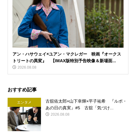
アン・ハサウェイ×ユアン・マクレガー 映画『オークス
トリートの異変』 【IMAX版特別予告映像＆新場面...
2026.08.08
おすすめ記事
古舘佑太郎×山下幸輝×平子祐希 『ルポ・
エンタメ
あの日の真実』#5 古舘「気づけ...
2026.08.08