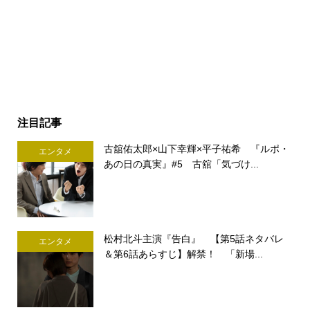
注目記事
古舘佑太郎×山下幸輝×平子祐希 『ルポ・
エンタメ
あの日の真実』#5 古舘「気づけ...
松村北斗主演『告白』 【第5話ネタバレ
エンタメ
＆第6話あらすじ】解禁！ 「新場...