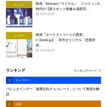
映画『Michael／マイケル』 ジャクソン5
エンタメ
時代の【新スポット映像＆場面写...
2026.08.07
映画『オークストリートの異変』
エンタメ
×【tenki.jp】 本作オリジナル「恐竜対
策...
2026.08.07
ランキング
ランキングページ
1
キャスター
バレンタインデー「健康志向チョコレート」について教授が解
説
2
話題