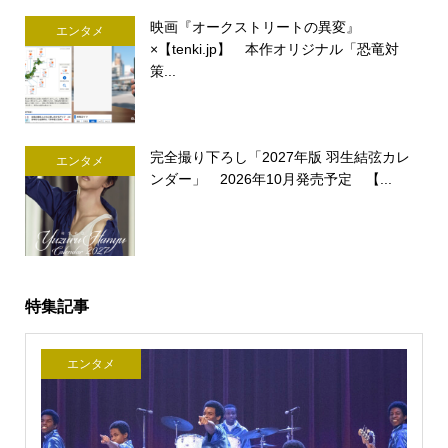
映画『オークストリートの異変』
エンタメ
×【tenki.jp】 本作オリジナル「恐竜対
策...
完全撮り下ろし「2027年版 羽生結弦カレ
エンタメ
ンダー」 2026年10月発売予定 【...
特集記事
エンタメ