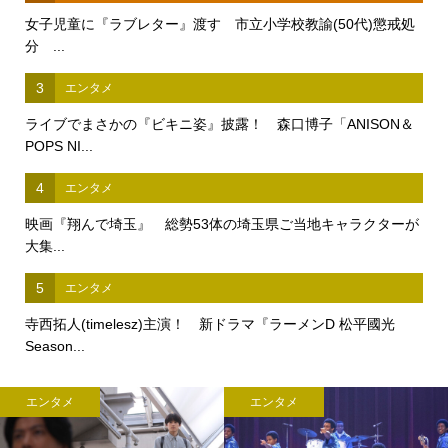
女子児童に『ラブレター』渡す 市立小学校教諭(50代)懲戒処
分 ...
3
エンタメ
ライブでまさかの『ビキニ姿』披露！ 森口博子「ANISON＆
POPS NI...
4
エンタメ
映画『翔んで埼玉』 総勢53体の埼玉県ご当地キャラクターが
大集...
5
エンタメ
寺西拓人(timelesz)主演！ 新ドラマ『ラーメンD 松平國光
Season...
エンタメ
エンタメ