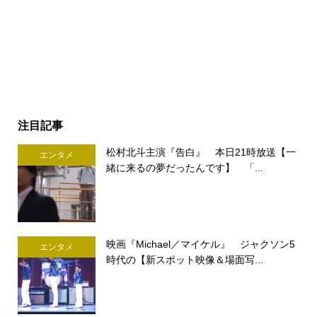
注目記事
松村北斗主演『告白』 本日21時放送【一
エンタメ
緒に来るの夢だったんです】 「...
映画『Michael／マイケル』 ジャクソン5
エンタメ
時代の【新スポット映像＆場面写...