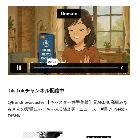
Tik Tokチャンネル配信中
@trendnewscaster
【キャスター井手美希】元AKB48高橋みな
みさんの愛猫にゃーちゃんCM出演 ニュース
#猫
♬ Neko -
DISH//