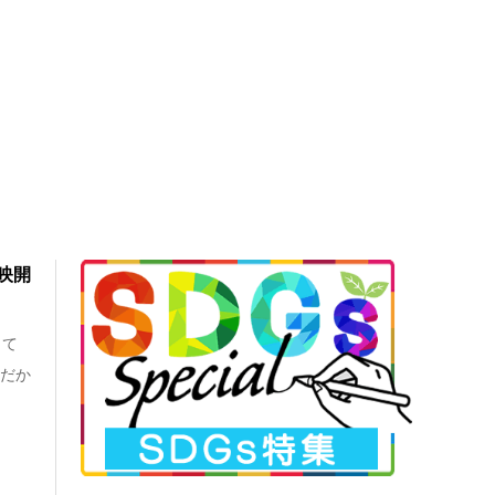
映開
して
『だか