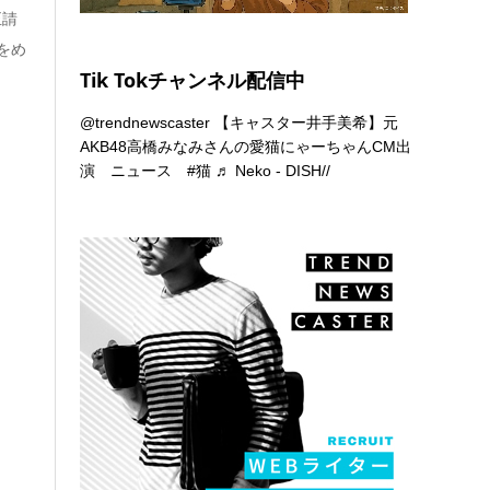
正請
をめ
Tik Tokチャンネル配信中
@trendnewscaster
【キャスター井手美希】元
AKB48高橋みなみさんの愛猫にゃーちゃんCM出
演 ニュース
#猫
♬ Neko - DISH//