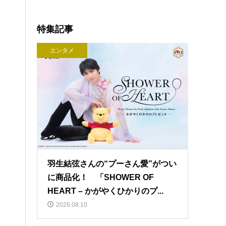
特集記事
エンタメ
羽生結弦さんの“プーさん愛”がつい
に商品化！ 「SHOWER OF
HEART – かがやくひかりのプ...
2026.08.10