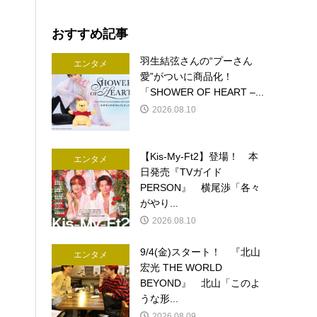
おすすめ記事
羽生結弦さんの“プーさん
エンタメ
愛”がついに商品化！
「SHOWER OF HEART –...
2026.08.10
【Kis-My-Ft2】登場！ 本
エンタメ
日発売『TVガイド
PERSON』 横尾渉「各々
がやり...
2026.08.10
9/4(金)スタート！ 『北山
エンタメ
宏光 THE WORLD
BEYOND』 北山「このよ
うな形...
2026.08.09