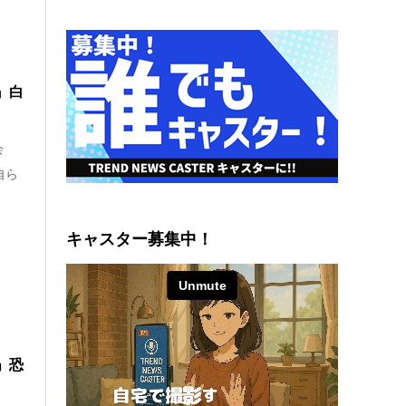
』白
会
自ら
キャスター募集中！
」恐