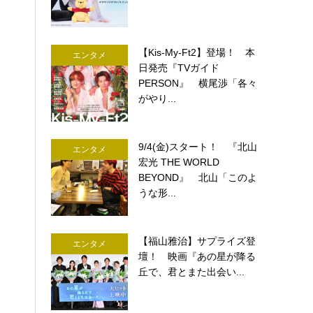
【Kis-My-Ft2】登場！ 本
エンタメ
日発売『TVガイド
PERSON』 横尾渉「各々
がやり...
9/4(金)スタート！ 『北山
エンタメ
宏光 THE WORLD
BEYOND』 北山「このよ
うな形...
【福山雅治】サプライズ登
エンタメ
壇！ 映画『あの星が降る
丘で、君とまた出会い...