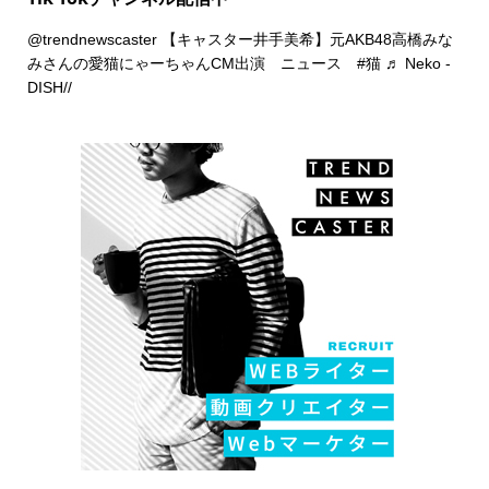
@trendnewscaster
【キャスター井手美希】元AKB48高橋みな
みさんの愛猫にゃーちゃんCM出演 ニュース
#猫
♬ Neko -
DISH//