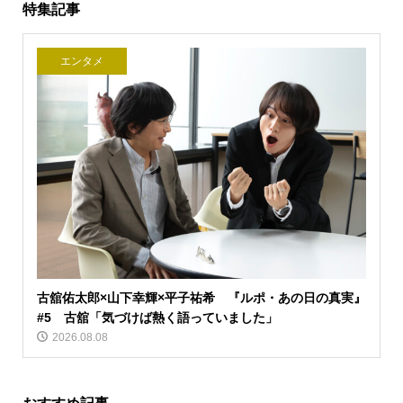
特集記事
エンタメ
古舘佑太郎×山下幸輝×平子祐希 『ルポ・あの日の真実』
#5 古舘「気づけば熱く語っていました」
2026.08.08
おすすめ記事