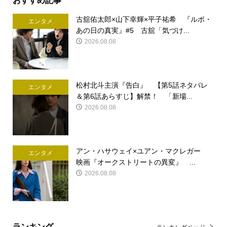
古舘佑太郎×山下幸輝×平子祐希 『ルポ・
エンタメ
あの日の真実』#5 古舘「気づけ...
2026.08.08
松村北斗主演『告白』 【第5話ネタバレ
エンタメ
＆第6話あらすじ】解禁！ 「新場...
2026.08.08
アン・ハサウェイ×ユアン・マクレガー
エンタメ
映画『オークストリートの異変』 ...
2026.08.08
ランキング