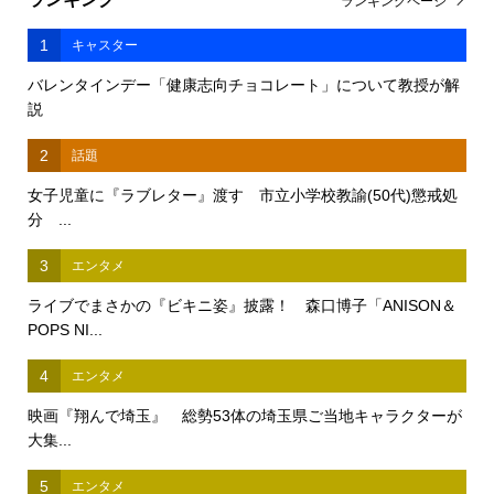
ランキングページ
1
キャスター
バレンタインデー「健康志向チョコレート」について教授が解
説
2
話題
女子児童に『ラブレター』渡す 市立小学校教諭(50代)懲戒処
分 ...
3
エンタメ
ライブでまさかの『ビキニ姿』披露！ 森口博子「ANISON＆
POPS NI...
4
エンタメ
映画『翔んで埼玉』 総勢53体の埼玉県ご当地キャラクターが
大集...
5
エンタメ