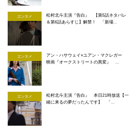
松村北斗主演『告白』 【第5話ネタバレ
エンタメ
＆第6話あらすじ】解禁！ 「新場...
アン・ハサウェイ×ユアン・マクレガー
エンタメ
映画『オークストリートの異変』 ...
松村北斗主演『告白』 本日21時放送【一
エンタメ
緒に来るの夢だったんです】 「...