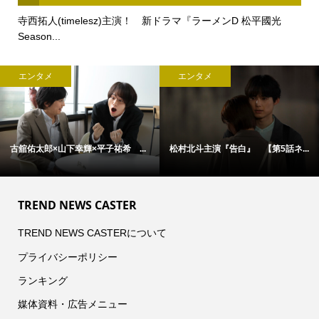
寺西拓人(timelesz)主演！ 新ドラマ『ラーメンD 松平國光
Season...
エンタメ
エンタメ
古舘佑太郎×山下幸輝×平子祐希 ...
松村北斗主演『告白』 【第5話ネ...
TREND NEWS CASTER
TREND NEWS CASTERについて
プライバシーポリシー
ランキング
媒体資料・広告メニュー