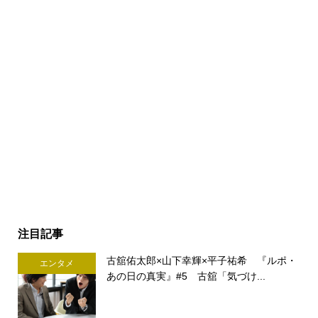
注目記事
古舘佑太郎×山下幸輝×平子祐希 『ルポ・
エンタメ
あの日の真実』#5 古舘「気づけ...