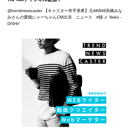
@trendnewscaster
【キャスター井手美希】元AKB48高橋みな
みさんの愛猫にゃーちゃんCM出演 ニュース
#猫
♬ Neko -
DISH//