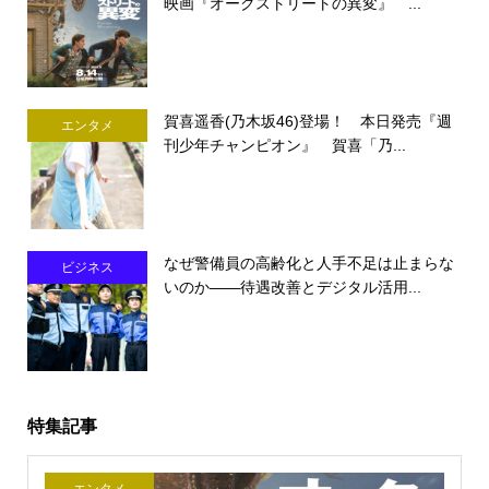
映画『オークストリートの異変』 ...
賀喜遥香(乃木坂46)登場！ 本日発売『週
エンタメ
刊少年チャンピオン』 賀喜「乃...
なぜ警備員の高齢化と人手不足は止まらな
ビジネス
いのか――待遇改善とデジタル活用...
特集記事