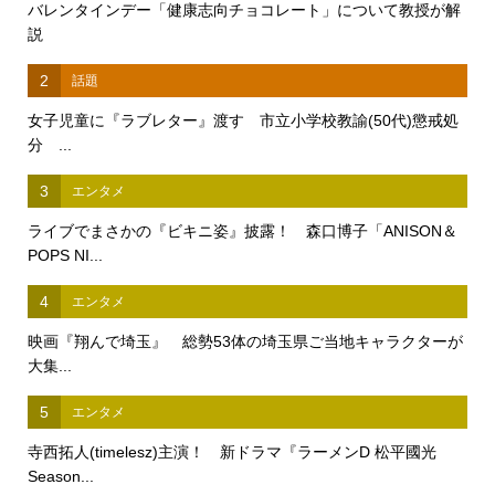
バレンタインデー「健康志向チョコレート」について教授が解
説
2
話題
女子児童に『ラブレター』渡す 市立小学校教諭(50代)懲戒処
分 ...
3
エンタメ
ライブでまさかの『ビキニ姿』披露！ 森口博子「ANISON＆
POPS NI...
4
エンタメ
映画『翔んで埼玉』 総勢53体の埼玉県ご当地キャラクターが
大集...
5
エンタメ
寺西拓人(timelesz)主演！ 新ドラマ『ラーメンD 松平國光
Season...