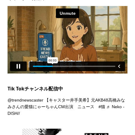
Tik Tokチャンネル配信中
@trendnewscaster
【キャスター井手美希】元AKB48高橋みな
みさんの愛猫にゃーちゃんCM出演 ニュース
#猫
♬ Neko -
DISH//