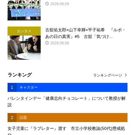
2026.08.09
古舘佑太郎×山下幸輝×平子祐希 『ルポ・
エンタメ
あの日の真実』#5 古舘「気づけ...
2026.08.08
ランキング
ランキングページ
1
キャスター
バレンタインデー「健康志向チョコレート」について教授が解
説
2
話題
女子児童に『ラブレター』渡す 市立小学校教諭(50代)懲戒処
分 ...