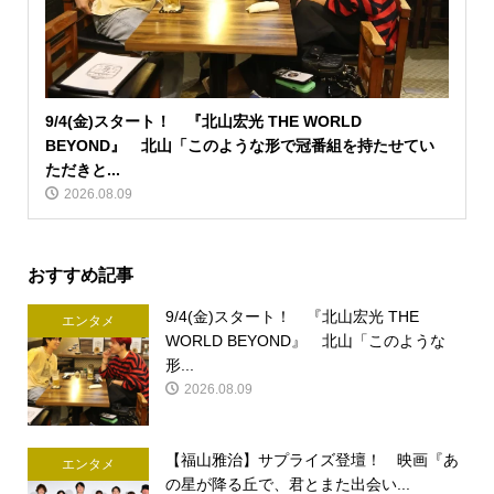
9/4(金)スタート！ 『北山宏光 THE WORLD
BEYOND』 北山「このような形で冠番組を持たせてい
ただきと...
2026.08.09
おすすめ記事
9/4(金)スタート！ 『北山宏光 THE
エンタメ
WORLD BEYOND』 北山「このような
形...
2026.08.09
【福山雅治】サプライズ登壇！ 映画『あ
エンタメ
の星が降る丘で、君とまた出会い...