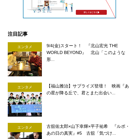
注目記事
9/4(金)スタート！ 『北山宏光 THE
エンタメ
WORLD BEYOND』 北山「このような
形...
【福山雅治】サプライズ登壇！ 映画『あ
エンタメ
の星が降る丘で、君とまた出会い...
古舘佑太郎×山下幸輝×平子祐希 『ルポ・
エンタメ
あの日の真実』#5 古舘「気づけ...