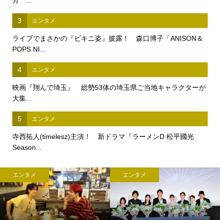
3
エンタメ
ライブでまさかの『ビキニ姿』披露！ 森口博子「ANISON＆
POPS NI...
4
エンタメ
映画『翔んで埼玉』 総勢53体の埼玉県ご当地キャラクターが
大集...
5
エンタメ
寺西拓人(timelesz)主演！ 新ドラマ『ラーメンD 松平國光
Season...
エンタメ
エンタメ