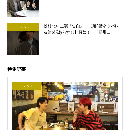
松村北斗主演『告白』 【第5話ネタバレ
エンタメ
＆第6話あらすじ】解禁！ 「新場...
特集記事
エンタメ