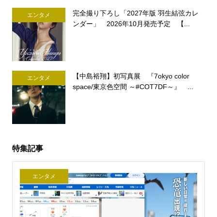
完全撮り下ろし「2027年版 羽生結弦カレ
エンタメ
ンダー」 2026年10月発売予定 【...
【中島裕翔】初写真展 『7okyo color
エンタメ
space/東京色空間 ～#COT7DF～』 ...
特集記事
エンタメ