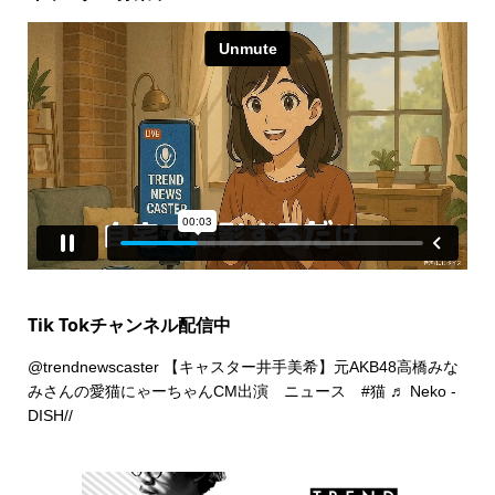
Tik Tokチャンネル配信中
@trendnewscaster
【キャスター井手美希】元AKB48高橋みな
みさんの愛猫にゃーちゃんCM出演 ニュース
#猫
♬ Neko -
DISH//