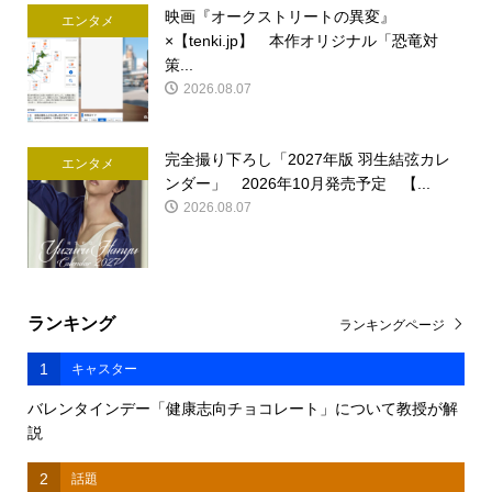
映画『オークストリートの異変』
エンタメ
×【tenki.jp】 本作オリジナル「恐竜対
策...
2026.08.07
完全撮り下ろし「2027年版 羽生結弦カレ
エンタメ
ンダー」 2026年10月発売予定 【...
2026.08.07
ランキング
ランキングページ
1
キャスター
バレンタインデー「健康志向チョコレート」について教授が解
説
2
話題