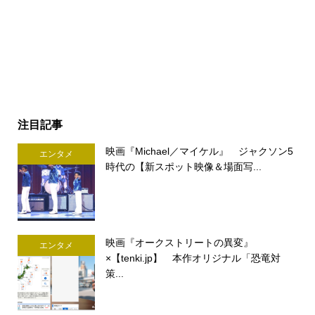
注目記事
映画『Michael／マイケル』 ジャクソン5
エンタメ
時代の【新スポット映像＆場面写...
映画『オークストリートの異変』
エンタメ
×【tenki.jp】 本作オリジナル「恐竜対
策...