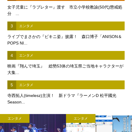
女子児童に『ラブレター』渡す 市立小学校教諭(50代)懲戒処
分 ...
3
エンタメ
ライブでまさかの『ビキニ姿』披露！ 森口博子「ANISON＆
POPS NI...
4
エンタメ
映画『翔んで埼玉』 総勢53体の埼玉県ご当地キャラクターが
大集...
5
エンタメ
寺西拓人(timelesz)主演！ 新ドラマ『ラーメンD 松平國光
Season...
エンタメ
エンタメ