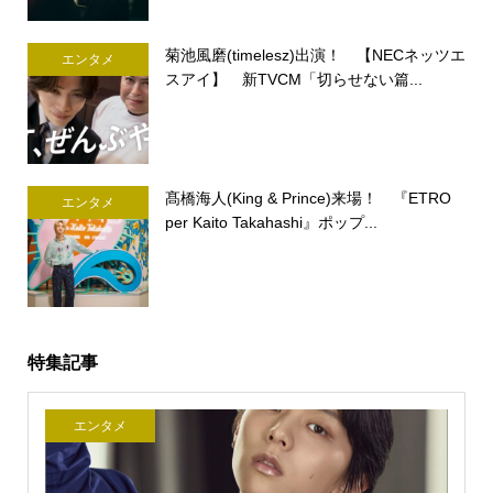
菊池風磨(timelesz)出演！ 【NECネッツエ
エンタメ
スアイ】 新TVCM「切らせない篇...
髙橋海人(King & Prince)来場！ 『ETRO
エンタメ
per Kaito Takahashi』ポップ...
特集記事
エンタメ