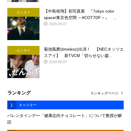
【中島裕翔】初写真展 『7okyo color
エンタメ
space/東京色空間 ～#COT7DF～』 ...
2026.08.07
菊池風磨(timelesz)出演！ 【NECネッツエ
エンタメ
スアイ】 新TVCM「切らせない篇...
2026.08.07
ランキング
ランキングページ
1
キャスター
バレンタインデー「健康志向チョコレート」について教授が解
説