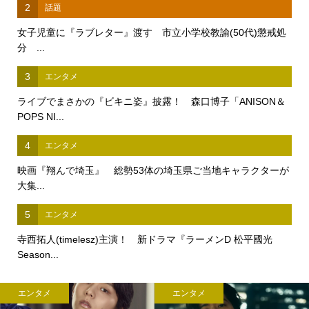
2
話題
女子児童に『ラブレター』渡す 市立小学校教諭(50代)懲戒処
分 ...
3
エンタメ
ライブでまさかの『ビキニ姿』披露！ 森口博子「ANISON＆
POPS NI...
4
エンタメ
映画『翔んで埼玉』 総勢53体の埼玉県ご当地キャラクターが
大集...
5
エンタメ
寺西拓人(timelesz)主演！ 新ドラマ『ラーメンD 松平國光
Season...
エンタメ
エンタメ