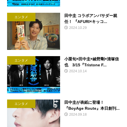
田中圭 コラボアンバサダー就
エンタメ
任！ 『AFURI×キッコ...
2024.10.29
小栗旬×田中圭×綾野剛×清塚信
エンタメ
也 3/15『Tristone F...
2024.10.14
田中圭が表紙に登場！
エンタメ
『BoyAge Route』本日創刊...
2024.09.18