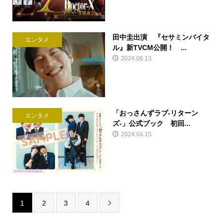
田中圭出演 『セサミンバイタ
エンタメ
ル』新TVCM公開！ ...
2024.06.13
「おっさんずラブ-リターン
エンタメ
ズ-」公式ブック 初回...
2024.04.15
1
2
3
4
