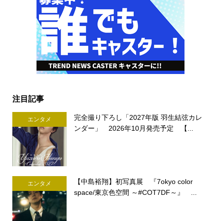
注目記事
完全撮り下ろし「2027年版 羽生結弦カレ
エンタメ
ンダー」 2026年10月発売予定 【...
【中島裕翔】初写真展 『7okyo color
エンタメ
space/東京色空間 ～#COT7DF～』 ...