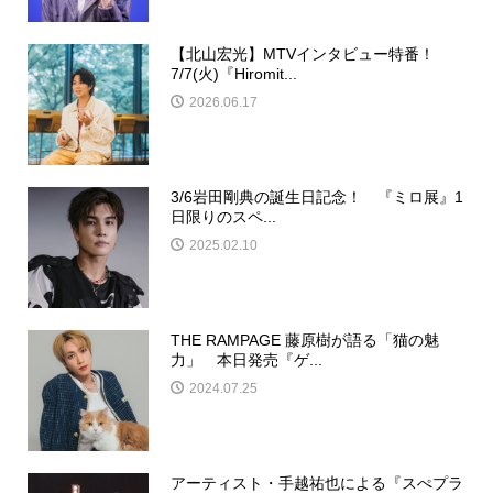
【北山宏光】MTVインタビュー特番！
7/7(火)『Hiromit...
2026.06.17
3/6岩田剛典の誕生日記念！ 『ミロ展』1
日限りのスペ...
2025.02.10
THE RAMPAGE 藤原樹が語る「猫の魅
力」 本日発売『ゲ...
2024.07.25
アーティスト・手越祐也による『スぺプラ