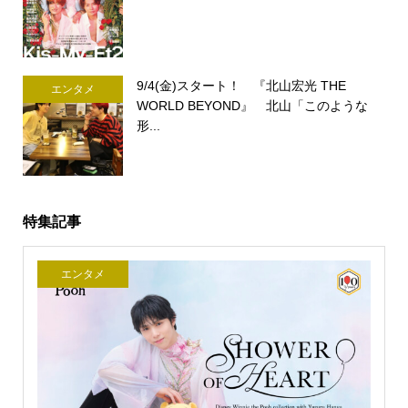
9/4(金)スタート！ 『北山宏光 THE
エンタメ
WORLD BEYOND』 北山「このような
形...
特集記事
エンタメ