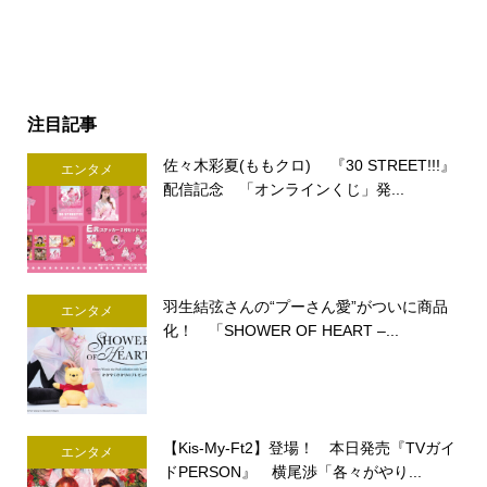
注目記事
佐々木彩夏(ももクロ) 『30 STREET!!!』
エンタメ
配信記念 「オンラインくじ」発...
羽生結弦さんの“プーさん愛”がついに商品
エンタメ
化！ 「SHOWER OF HEART –...
【Kis-My-Ft2】登場！ 本日発売『TVガイ
エンタメ
ドPERSON』 横尾渉「各々がやり...