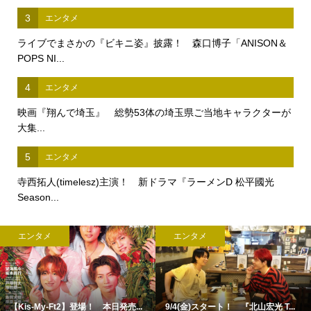
3
エンタメ
ライブでまさかの『ビキニ姿』披露！ 森口博子「ANISON＆
POPS NI...
4
エンタメ
映画『翔んで埼玉』 総勢53体の埼玉県ご当地キャラクターが
大集...
5
エンタメ
寺西拓人(timelesz)主演！ 新ドラマ『ラーメンD 松平國光
Season...
エンタメ
エンタメ
【Kis-My-Ft2】登場！ 本日発売...
9/4(金)スタート！ 『北山宏光 T...