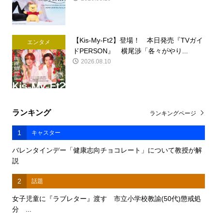
【Kis-My-Ft2】登場！ 本日発売『TVガイ
エンタメ
ドPERSON』 横尾渉「各々がやり...
2026.08.10
ランキング
ランキングページ
1
キャスター
バレンタインデー「健康志向チョコレート」について教授が解
説
2
話題
女子児童に『ラブレター』渡す 市立小学校教諭(50代)懲戒処
分 ...