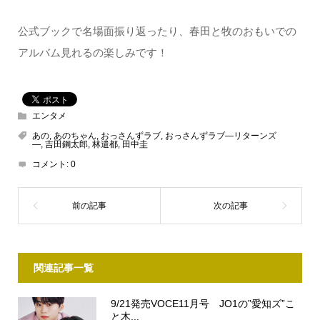
公式ブックで名場面振り返ったり、春田と牧のおもいでの
アルバム見れるの楽しみです！
エンタメ
あの
,
あのちゃん
,
おっさんずラブ
,
おっさんずラブ―リターンズ
―
,
吉田鋼太郎
,
林遣都
,
田中圭
コメント:
0
関連記事一覧
9/21発売VOCE11月号 JO1の”愛知ズ”こ
と木...