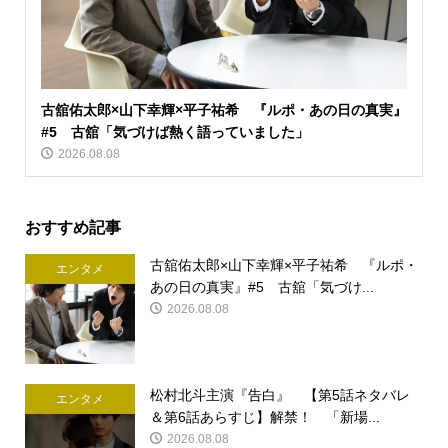
古舘佑太郎×山下幸輝×平子祐希 『ルポ・あの日の真実』
#5 古舘「気づけば熱く語っていました」
2026.08.08
おすすめ記事
古舘佑太郎×山下幸輝×平子祐希 『ルポ・
エンタメ
あの日の真実』#5 古舘「気づけ...
2026.08.08
松村北斗主演『告白』 【第5話ネタバレ
エンタメ
＆第6話あらすじ】解禁！ 「新場...
2026.08.08