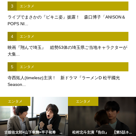
3
エンタメ
ライブでまさかの『ビキニ姿』披露！ 森口博子「ANISON＆
POPS NI...
4
エンタメ
映画『翔んで埼玉』 総勢53体の埼玉県ご当地キャラクターが
大集...
5
エンタメ
寺西拓人(timelesz)主演！ 新ドラマ『ラーメンD 松平國光
Season...
エンタメ
エンタメ
古舘佑太郎×山下幸輝×平子祐希 ...
松村北斗主演『告白』 【第5話ネ...