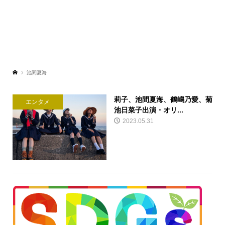
池間夏海
莉子、池間夏海、鶴嶋乃愛、菊
エンタメ
池日菜子出演・オリ...
2023.05.31