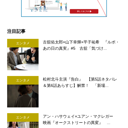
注目記事
古舘佑太郎×山下幸輝×平子祐希 『ルポ・
エンタメ
あの日の真実』#5 古舘「気づけ...
松村北斗主演『告白』 【第5話ネタバレ
エンタメ
＆第6話あらすじ】解禁！ 「新場...
アン・ハサウェイ×ユアン・マクレガー
エンタメ
映画『オークストリートの異変』 ...