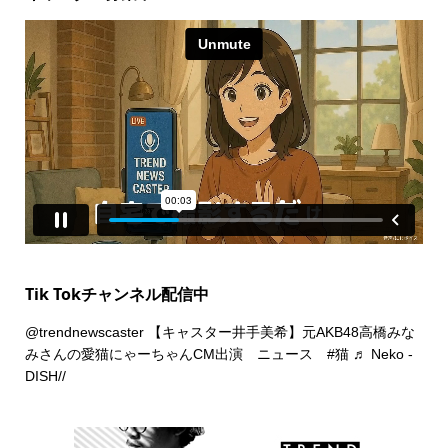
Tik Tokチャンネル配信中
@trendnewscaster
【キャスター井手美希】元AKB48高橋みな
みさんの愛猫にゃーちゃんCM出演 ニュース
#猫
♬ Neko -
DISH//