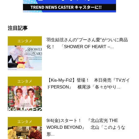
注目記事
羽生結弦さんの“プーさん愛”がついに商品
エンタメ
化！ 「SHOWER OF HEART –...
【Kis-My-Ft2】登場！ 本日発売『TVガイ
エンタメ
ドPERSON』 横尾渉「各々がやり...
9/4(金)スタート！ 『北山宏光 THE
エンタメ
WORLD BEYOND』 北山「このような
形...