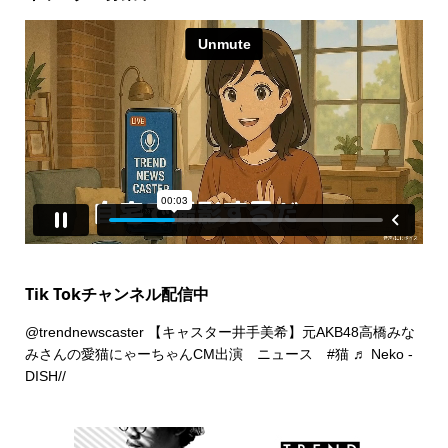
Tik Tokチャンネル配信中
@trendnewscaster
【キャスター井手美希】元AKB48高橋みな
みさんの愛猫にゃーちゃんCM出演 ニュース
#猫
♬ Neko -
DISH//