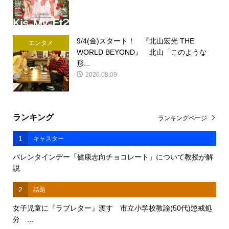
9/4(金)スタート！ 『北山宏光 THE
エンタメ
WORLD BEYOND』 北山「このような
形...
2026.08.09
ランキング
ランキングページ
1
キャスター
バレンタインデー「健康志向チョコレート」について教授が解
説
2
話題
女子児童に『ラブレター』渡す 市立小学校教諭(50代)懲戒処
分 ...