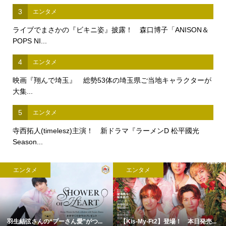
3
エンタメ
ライブでまさかの『ビキニ姿』披露！ 森口博子「ANISON＆
POPS NI...
4
エンタメ
映画『翔んで埼玉』 総勢53体の埼玉県ご当地キャラクターが
大集...
5
エンタメ
寺西拓人(timelesz)主演！ 新ドラマ『ラーメンD 松平國光
Season...
エンタメ
エンタメ
羽生結弦さんの“プーさん愛”がつ...
【Kis-My-Ft2】登場！ 本日発売...