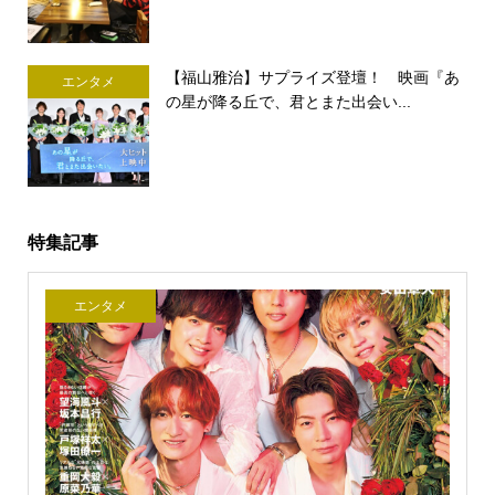
【福山雅治】サプライズ登壇！ 映画『あ
エンタメ
の星が降る丘で、君とまた出会い...
特集記事
エンタメ