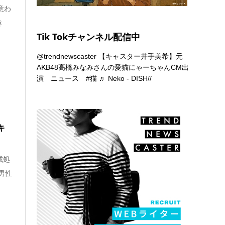
意わ
き
Tik Tokチャンネル配信中
@trendnewscaster
【キャスター井手美希】元
AKB48高橋みなみさんの愛猫にゃーちゃんCM出
演 ニュース
#猫
♬ Neko - DISH//
キ
戒処
男性