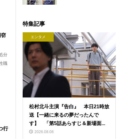
特集記事
回窃
エンタメ
処分
性職
松村北斗主演『告白』 本日21時放
送【一緒に来るの夢だったんで
す】 「第5話あらすじ＆新場面...
つ行
2026.08.08