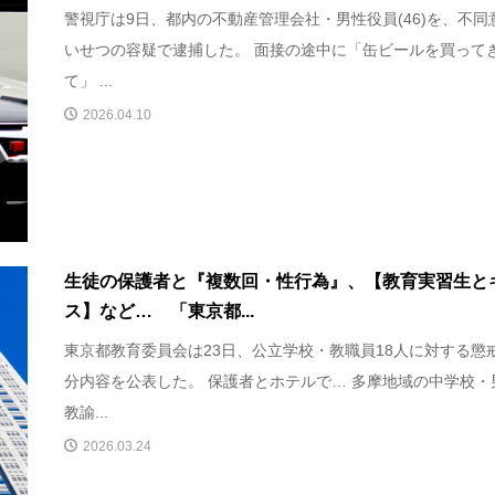
警視庁は9日、都内の不動産管理会社・男性役員(46)を、不同
いせつの容疑で逮捕した。 面接の途中に「缶ビールを買って
て」 ...
2026.04.10
生徒の保護者と『複数回・性行為』、【教育実習生と
ス】など… 「東京都...
東京都教育委員会は23日、公立学校・教職員18人に対する懲
分内容を公表した。 保護者とホテルで… 多摩地域の中学校・
教諭...
2026.03.24