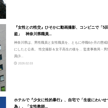
『女性との性交』ひそかに動画撮影、コンビニで「5
盗」 神奈川県職員...
神奈川県は、男性職員と女性職員を、ともに停職6か月の懲戒
にしたと公表。 性交撮影＆女子高生の後を… 監査事務局・男
員(3...
2026.02.03
ホテルで『少女に性的暴行』、自宅で「生徒にわいせ
為」、「女性教師...