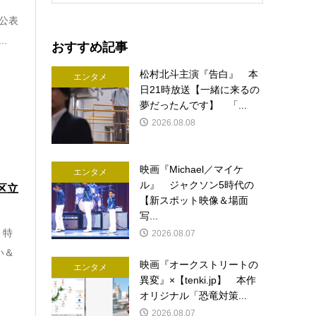
公表
.
おすすめ記事
松村北斗主演『告白』 本
エンタメ
日21時放送【一緒に来るの
夢だったんです】 「...
2026.08.08
映画『Michael／マイケ
エンタメ
ル』 ジャクソン5時代の
区立
【新スポット映像＆場面
写...
、特
2026.08.07
い＆
映画『オークストリートの
エンタメ
異変』×【tenki.jp】 本作
オリジナル「恐竜対策...
2026.08.07