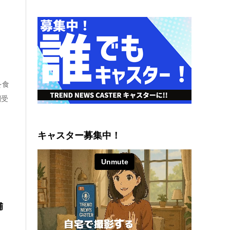
』
を食
関受
キャスター募集中！
逮捕