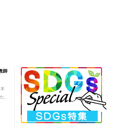
教師
、不
った。