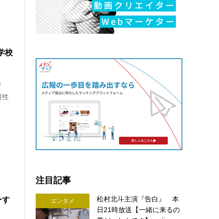
学校
)
男性
注目記事
松村北斗主演『告白』 本
ーす
エンタメ
日21時放送【一緒に来るの