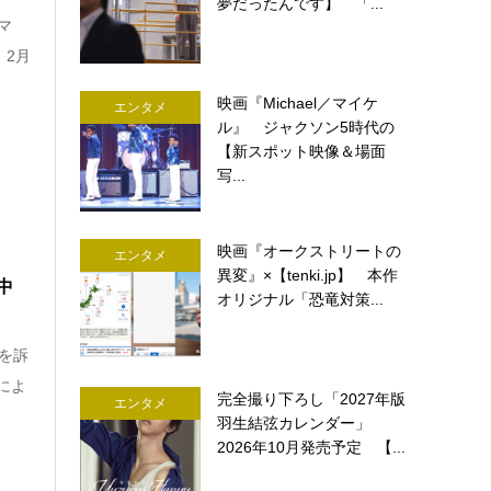
夢だったんです】 「...
マ
 2月
映画『Michael／マイケ
エンタメ
ル』 ジャクソン5時代の
【新スポット映像＆場面
写...
映画『オークストリートの
エンタメ
異変』×【tenki.jp】 本作
中
オリジナル「恐竜対策...
を訴
によ
完全撮り下ろし「2027年版
エンタメ
羽生結弦カレンダー」
2026年10月発売予定 【...