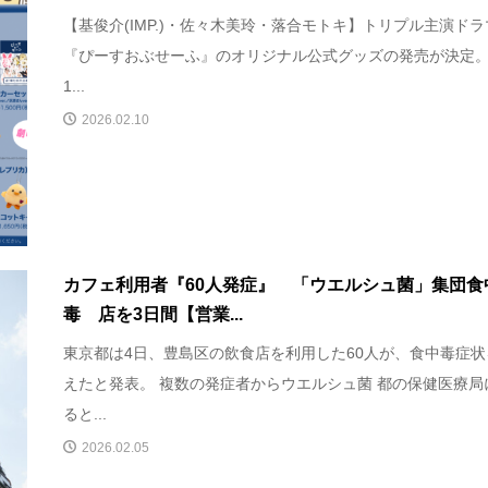
【基俊介(IMP.)・佐々木美玲・落合モトキ】トリプル主演ドラ
『ぴーすおぶせーふ』のオリジナル公式グッズの発売が決定。
1...
2026.02.10
カフェ利用者『60人発症』 「ウエルシュ菌」集団食
毒 店を3日間【営業...
東京都は4日、豊島区の飲食店を利用した60人が、食中毒症状
えたと発表。 複数の発症者からウエルシュ菌 都の保健医療局
ると...
2026.02.05