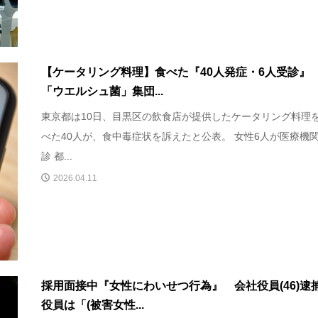
【ケータリング料理】食べた『40人発症・6人受診
「ウエルシュ菌」集団...
東京都は10日、目黒区の飲食店が提供したケータリング料理
べた40人が、食中毒症状を訴えたと公表。 女性6人が医療機
診 都...
2026.04.11
採用面接中『女性にわいせつ行為』 会社役員(46)
役員は「(被害女性...