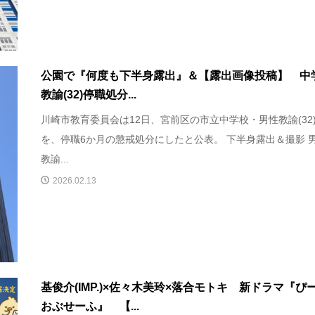
公園で『何度も下半身露出』＆【露出画像投稿】 中
教諭(32)停職処分...
川崎市教育委員会は12日、宮前区の市立中学校・男性教諭(32
を、停職6か月の懲戒処分にしたと公表。 下半身露出＆撮影 
教諭...
2026.02.13
基俊介(IMP.)×佐々木美玲×落合モトキ 新ドラマ『ぴ
おぶせーふ』 【...