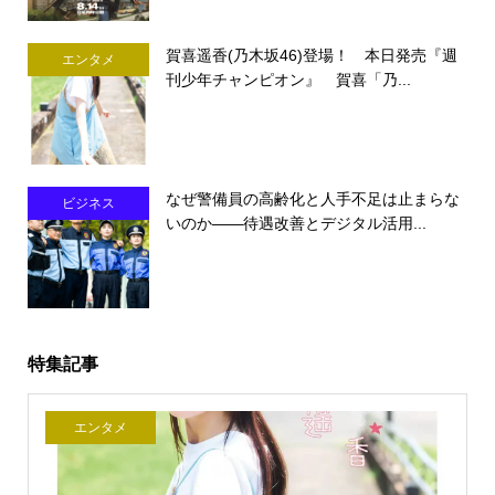
賀喜遥香(乃木坂46)登場！ 本日発売『週
エンタメ
刊少年チャンピオン』 賀喜「乃...
なぜ警備員の高齢化と人手不足は止まらな
ビジネス
いのか――待遇改善とデジタル活用...
特集記事
エンタメ