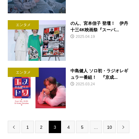
のん、宮本信子 登壇！ 伊丹
エンタメ
十三4K映画祭『スーパ...
2025.04.19
中島健人 ソロ初・ラジオレギ
エンタメ
ュラー番組！ 『京成...
2025.03.24
1
2
3
4
5
…
10

