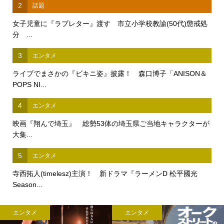
2
話題
女子児童に『ラブレター』渡す 市立小学校教諭(50代)懲戒処
分 ...
3
エンタメ
ライブでまさかの『ビキニ姿』披露！ 森口博子「ANISON＆
POPS NI...
4
エンタメ
映画『翔んで埼玉』 総勢53体の埼玉県ご当地キャラクターが
大集...
5
エンタメ
寺西拓人(timelesz)主演！ 新ドラマ『ラーメンD 松平國光
Season...
エンタメ
エンタメ