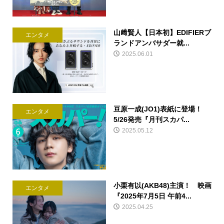
山﨑賢人【日本初】EDIFIERブ
エンタメ
ランドアンバサダー就...
2025.06.01
豆原一成(JO1)表紙に登場！
エンタメ
5/26発売『月刊スカパ...
2025.05.12
小栗有以(AKB48)主演！ 映画
エンタメ
『2025年7月5日 午前4...
2025.04.25