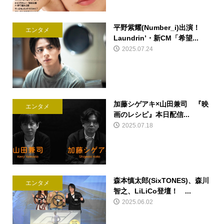
平野紫耀(Number_i)出演！
エンタメ
Laundrin’・新CM「希望...
2025.07.24
加藤シゲアキ×山田兼司 『映
エンタメ
画のレシピ』本日配信...
2025.07.18
森本慎太郎(SixTONES)、森川
エンタメ
智之、LiLiCo登壇！ ...
2025.06.02