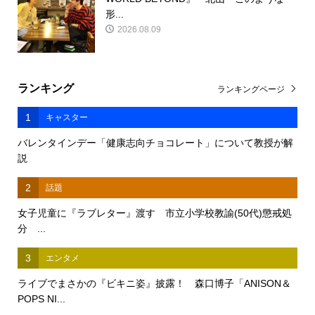
形...
2026.08.09
ランキング
ランキングページ
1
キャスター
バレンタインデー「健康志向チョコレート」について教授が解
説
2
話題
女子児童に『ラブレター』渡す 市立小学校教諭(50代)懲戒処
分 ...
3
エンタメ
ライブでまさかの『ビキニ姿』披露！ 森口博子「ANISON＆
POPS NI...