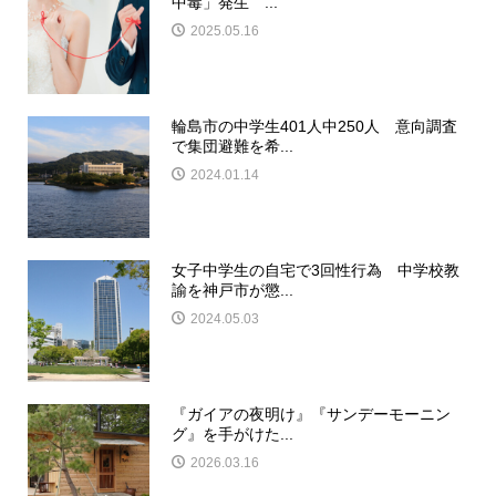
中毒」発生 ...
2025.05.16
輪島市の中学生401人中250人 意向調査
で集団避難を希...
2024.01.14
女子中学生の自宅で3回性行為 中学校教
諭を神戸市が懲...
2024.05.03
『ガイアの夜明け』『サンデーモーニン
グ』を手がけた...
2026.03.16