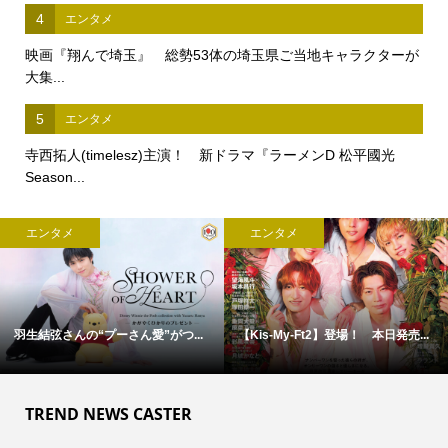
4
エンタメ
映画『翔んで埼玉』 総勢53体の埼玉県ご当地キャラクターが
大集...
5
エンタメ
寺西拓人(timelesz)主演！ 新ドラマ『ラーメンD 松平國光
Season...
エンタメ
エンタメ
9/4(金)スタート！ 『北山宏光 T...
【福山雅治】サプライズ登壇！ ...
TREND NEWS CASTER