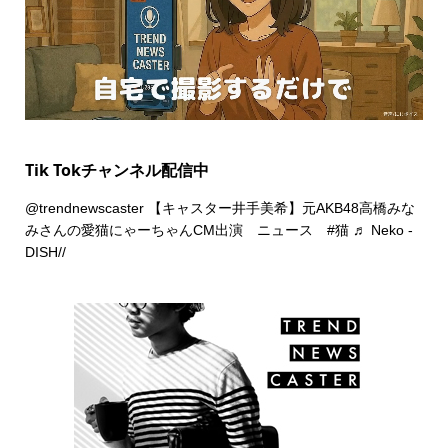
Tik Tokチャンネル配信中
@trendnewscaster
【キャスター井手美希】元AKB48高橋みな
みさんの愛猫にゃーちゃんCM出演 ニュース
#猫
♬ Neko -
DISH//