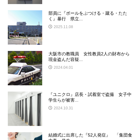
部員に『ボールをぶつける・蹴る・たた
く』暴行 県立...
2025.11.08
大阪市の教職員 女性教員2人の財布から
現金盗んだ容疑...
2024.04.01
『ユニクロ』店長・試着室で盗撮 女子中
学生らが被害...
2024.10.31
結婚式に出席した『52人発症』 「集団食