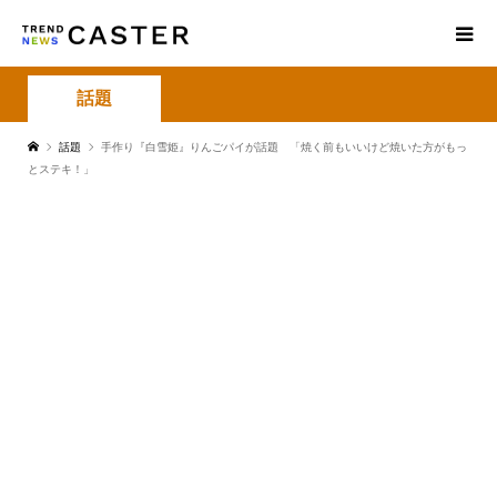
話題
話題
手作り『白雪姫』りんごパイが話題 「焼く前もいいけど焼いた方がもっ
とステキ！」