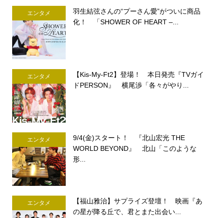
羽生結弦さんの“プーさん愛”がついに商品
エンタメ
化！ 「SHOWER OF HEART –...
【Kis-My-Ft2】登場！ 本日発売『TVガイ
エンタメ
ドPERSON』 横尾渉「各々がやり...
9/4(金)スタート！ 『北山宏光 THE
エンタメ
WORLD BEYOND』 北山「このような
形...
【福山雅治】サプライズ登壇！ 映画『あ
エンタメ
の星が降る丘で、君とまた出会い...