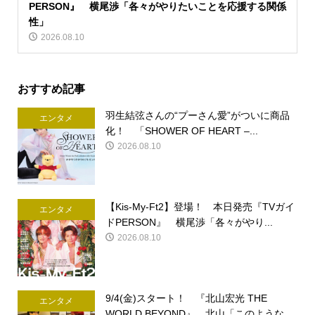
PERSON』 横尾渉「各々がやりたいことを応援する関係
性」
2026.08.10
おすすめ記事
羽生結弦さんの“プーさん愛”がついに商品
エンタメ
化！ 「SHOWER OF HEART –...
2026.08.10
【Kis-My-Ft2】登場！ 本日発売『TVガイ
エンタメ
ドPERSON』 横尾渉「各々がやり...
2026.08.10
9/4(金)スタート！ 『北山宏光 THE
エンタメ
WORLD BEYOND』 北山「このような