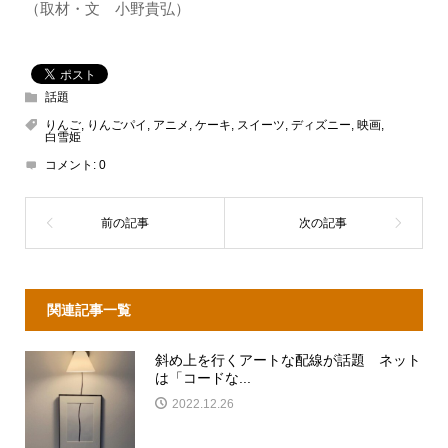
（取材・文 小野貴弘）
話題
りんご
,
りんごパイ
,
アニメ
,
ケーキ
,
スイーツ
,
ディズニー
,
映画
,
白雪姫
コメント:
0
関連記事一覧
斜め上を行くアートな配線が話題 ネット
は「コードな...
2022.12.26