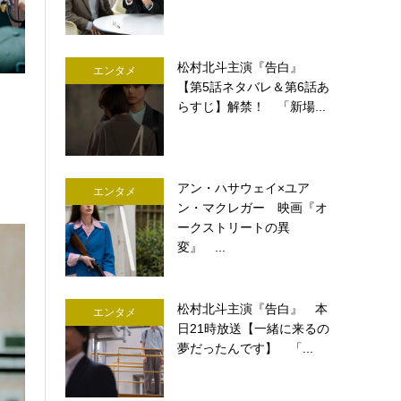
松村北斗主演『告白』
エンタメ
【第5話ネタバレ＆第6話あ
らすじ】解禁！ 「新場...
アン・ハサウェイ×ユア
エンタメ
ン・マクレガー 映画『オ
ークストリートの異
変』 ...
松村北斗主演『告白』 本
エンタメ
日21時放送【一緒に来るの
夢だったんです】 「...