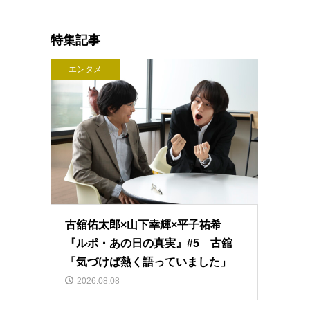
特集記事
エンタメ
古舘佑太郎×山下幸輝×平子祐希
『ルポ・あの日の真実』#5 古舘
「気づけば熱く語っていました」
2026.08.08