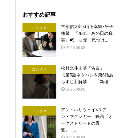
おすすめ記事
古舘佑太郎×山下幸輝×平子
エンタメ
祐希 『ルポ・あの日の真
実』#5 古舘「気づけ...
2026.08.08
松村北斗主演『告白』
エンタメ
【第5話ネタバレ＆第6話あ
らすじ】解禁！ 「新場...
2026.08.08
アン・ハサウェイ×ユア
エンタメ
ン・マクレガー 映画『オ
ークストリートの異
変』 ...
2026.08.08