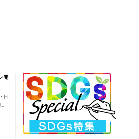
ーン開
ビ・日
..