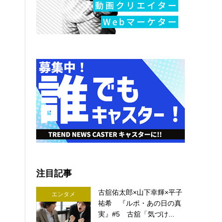
注目記事
古舘佑太郎×山下幸輝×平子
エンタメ
祐希 『ルポ・あの日の真
実』#5 古舘「気づけ...