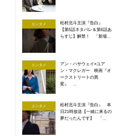
松村北斗主演『告白』
エンタメ
【第5話ネタバレ＆第6話あ
らすじ】解禁！ 「新場...
アン・ハサウェイ×ユア
エンタメ
ン・マクレガー 映画『オ
ークストリートの異
変』 ...
松村北斗主演『告白』 本
エンタメ
日21時放送【一緒に来るの
夢だったんです】 「...