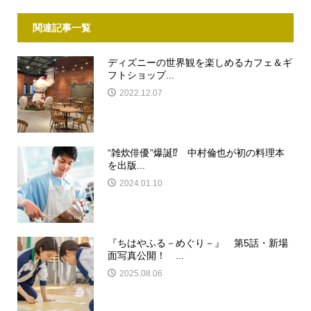
関連記事一覧
ディズニーの世界観を楽しめるカフェ＆ギ
フトショップ...
2022.12.07
“雑炊俳優”爆誕⁉ 中村倫也が初の料理本
を出版...
2024.01.10
『ちはやふる－めぐり－』 第5話・新場
面写真公開！ ...
2025.08.06