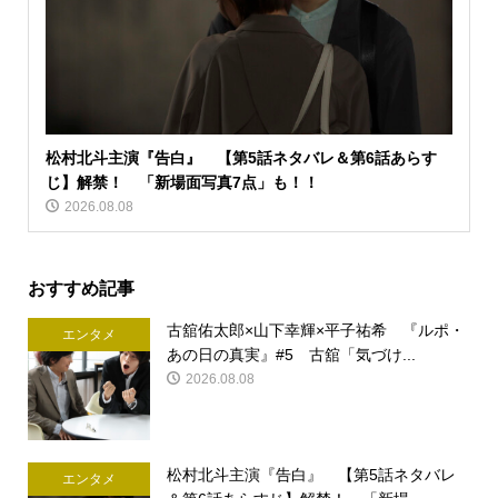
松村北斗主演『告白』 【第5話ネタバレ＆第6話あらす
じ】解禁！ 「新場面写真7点」も！！
2026.08.08
おすすめ記事
古舘佑太郎×山下幸輝×平子祐希 『ルポ・
エンタメ
あの日の真実』#5 古舘「気づけ...
2026.08.08
松村北斗主演『告白』 【第5話ネタバレ
エンタメ