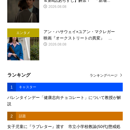
＆第6話あらすじ】解禁！ 「新場...
2026.08.08
アン・ハサウェイ×ユアン・マクレガー
エンタメ
映画『オークストリートの異変』 ...
2026.08.08
ランキング
ランキングページ
1
キャスター
バレンタインデー「健康志向チョコレート」について教授が解
説
2
話題
女子児童に『ラブレター』渡す 市立小学校教諭(50代)懲戒処