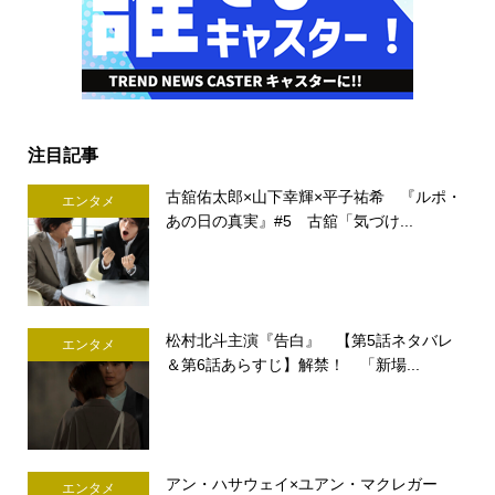
注目記事
古舘佑太郎×山下幸輝×平子祐希 『ルポ・
エンタメ
あの日の真実』#5 古舘「気づけ...
松村北斗主演『告白』 【第5話ネタバレ
エンタメ
＆第6話あらすじ】解禁！ 「新場...
アン・ハサウェイ×ユアン・マクレガー
エンタメ