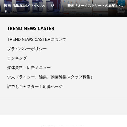
.
完全撮り下ろし「2027年版 羽生結...
【中島裕翔】初写真展 『7okyo
c...
TREND NEWS CASTER
TREND NEWS CASTERについて
プライバシーポリシー
ランキング
媒体資料・広告メニュー
求人（ライター、編集、動画編集スタッフ募集）
誰でもキャスター！応募ページ