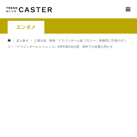
エンタメ
エンタメ
三浦大知、映画『ドラゴンボール超 ブロリー』映像背に圧巻のダン
ス！『ドラゴンボール レジェンズ』8周年新CM公開、海外での反響も明かす