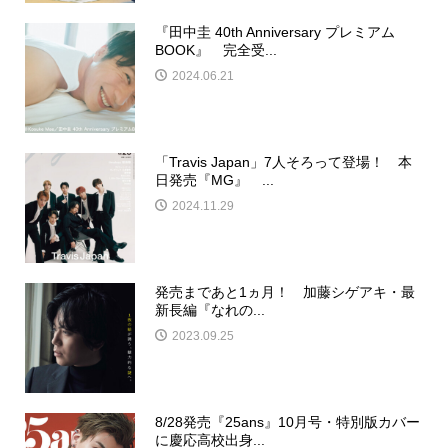
『田中圭 40th Anniversary プレミアム
BOOK』 完全受...
2024.06.21
「Travis Japan」7人そろって登場！ 本
日発売『MG』 ...
2024.11.29
発売まであと1ヵ月！ 加藤シゲアキ・最
新長編『なれの...
2023.09.25
8/28発売『25ans』10月号・特別版カバー
に慶応高校出身...