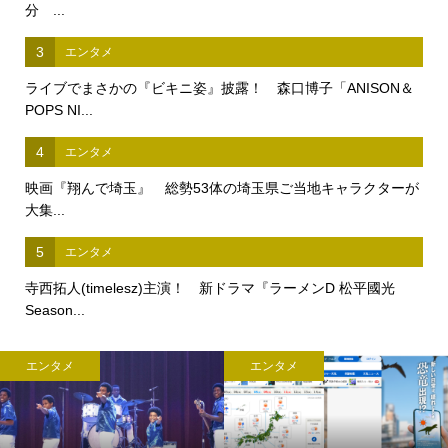
分 ...
3
エンタメ
ライブでまさかの『ビキニ姿』披露！ 森口博子「ANISON＆
POPS NI...
4
エンタメ
映画『翔んで埼玉』 総勢53体の埼玉県ご当地キャラクターが
大集...
5
エンタメ
寺西拓人(timelesz)主演！ 新ドラマ『ラーメンD 松平國光
Season...
エンタメ
エンタメ