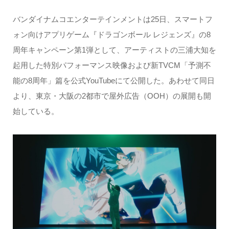
バンダイナムコエンターテインメントは25日、スマートフ
ォン向けアプリゲーム『ドラゴンボール レジェンズ』の8
周年キャンペーン第1弾として、アーティストの三浦大知を
起用した特別パフォーマンス映像および新TVCM「予測不
能の8周年」篇を公式YouTubeにて公開した。あわせて同日
より、東京・大阪の2都市で屋外広告（OOH）の展開も開
始している。