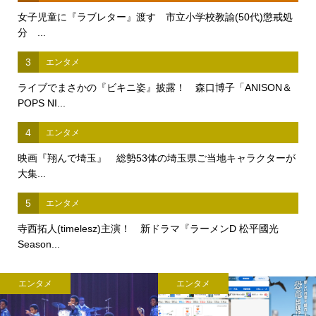
女子児童に『ラブレター』渡す 市立小学校教諭(50代)懲戒処
分 ...
3
エンタメ
ライブでまさかの『ビキニ姿』披露！ 森口博子「ANISON＆
POPS NI...
4
エンタメ
映画『翔んで埼玉』 総勢53体の埼玉県ご当地キャラクターが
大集...
5
エンタメ
寺西拓人(timelesz)主演！ 新ドラマ『ラーメンD 松平國光
Season...
エンタメ
エンタメ