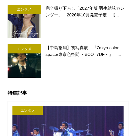
完全撮り下ろし「2027年版 羽生結弦カレ
エンタメ
ンダー」 2026年10月発売予定 【...
【中島裕翔】初写真展 『7okyo color
エンタメ
space/東京色空間 ～#COT7DF～』 ...
特集記事
エンタメ