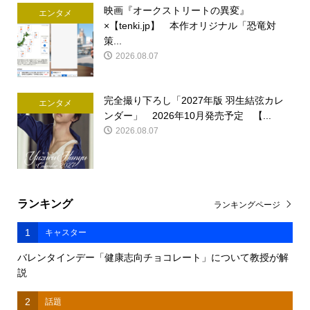
映画『オークストリートの異変』
エンタメ
×【tenki.jp】 本作オリジナル「恐竜対
策...
2026.08.07
完全撮り下ろし「2027年版 羽生結弦カレ
エンタメ
ンダー」 2026年10月発売予定 【...
2026.08.07
ランキング
ランキングページ
1
キャスター
バレンタインデー「健康志向チョコレート」について教授が解
説
2
話題