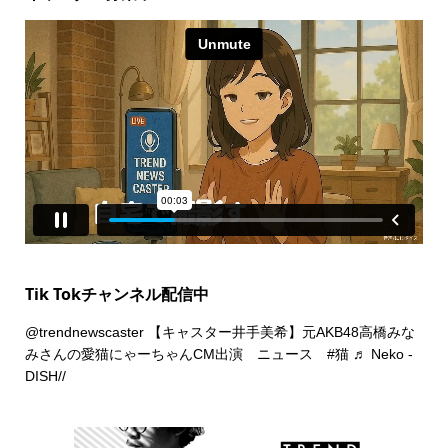
Tik Tokチャンネル配信中
@trendnewscaster
【キャスター井手美希】元AKB48高橋みな
みさんの愛猫にゃーちゃんCM出演 ニュース
#猫
♬ Neko -
DISH//