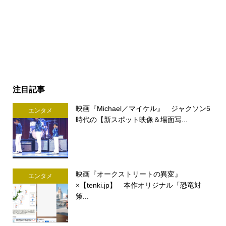
注目記事
映画『Michael／マイケル』 ジャクソン5
エンタメ
時代の【新スポット映像＆場面写...
映画『オークストリートの異変』
エンタメ
×【tenki.jp】 本作オリジナル「恐竜対
策...