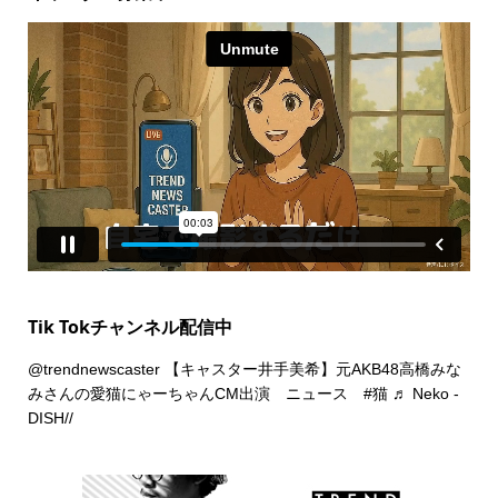
Tik Tokチャンネル配信中
@trendnewscaster
【キャスター井手美希】元AKB48高橋みな
みさんの愛猫にゃーちゃんCM出演 ニュース
#猫
♬ Neko -
DISH//