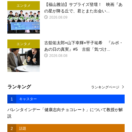
【福山雅治】サプライズ登壇！ 映画『あ
エンタメ
の星が降る丘で、君とまた出会い...
2026.08.09
古舘佑太郎×山下幸輝×平子祐希 『ルポ・
エンタメ
あの日の真実』#5 古舘「気づけ...
2026.08.08
ランキング
ランキングページ
1
キャスター
バレンタインデー「健康志向チョコレート」について教授が解
説
2
話題