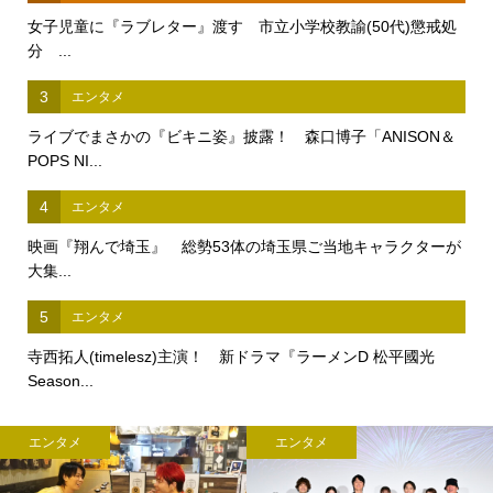
女子児童に『ラブレター』渡す 市立小学校教諭(50代)懲戒処
分 ...
3
エンタメ
ライブでまさかの『ビキニ姿』披露！ 森口博子「ANISON＆
POPS NI...
4
エンタメ
映画『翔んで埼玉』 総勢53体の埼玉県ご当地キャラクターが
大集...
5
エンタメ
寺西拓人(timelesz)主演！ 新ドラマ『ラーメンD 松平國光
Season...
エンタメ
エンタメ