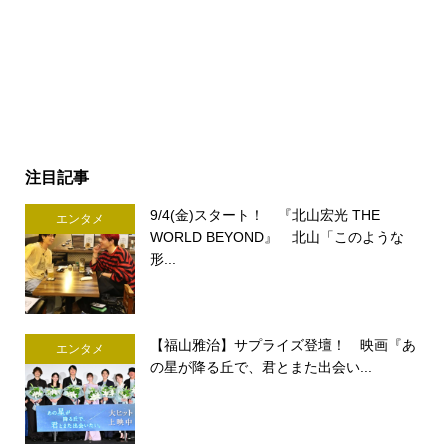
注目記事
9/4(金)スタート！ 『北山宏光 THE
エンタメ
WORLD BEYOND』 北山「このような
形...
【福山雅治】サプライズ登壇！ 映画『あ
エンタメ
の星が降る丘で、君とまた出会い...