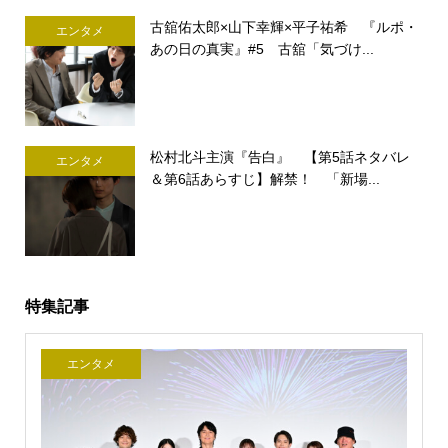
古舘佑太郎×山下幸輝×平子祐希 『ルポ・
エンタメ
あの日の真実』#5 古舘「気づけ...
松村北斗主演『告白』 【第5話ネタバレ
エンタメ
＆第6話あらすじ】解禁！ 「新場...
特集記事
エンタメ