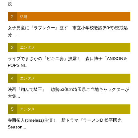
説
2
話題
女子児童に『ラブレター』渡す 市立小学校教諭(50代)懲戒処
分 ...
3
エンタメ
ライブでまさかの『ビキニ姿』披露！ 森口博子「ANISON＆
POPS NI...
4
エンタメ
映画『翔んで埼玉』 総勢53体の埼玉県ご当地キャラクターが
大集...
5
エンタメ
寺西拓人(timelesz)主演！ 新ドラマ『ラーメンD 松平國光
Season...