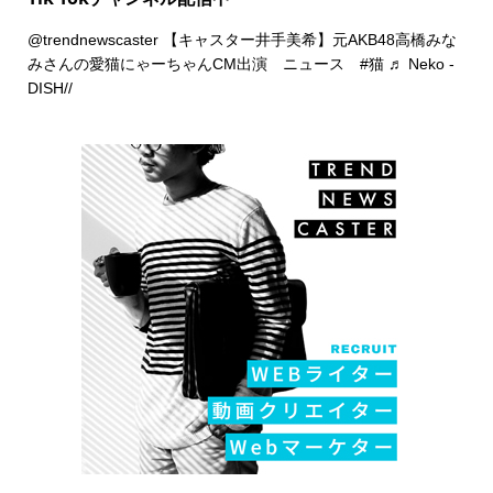
@trendnewscaster
【キャスター井手美希】元AKB48高橋みな
みさんの愛猫にゃーちゃんCM出演 ニュース
#猫
♬ Neko -
DISH//