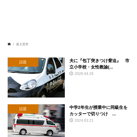
富士宮市
夫に『包丁突きつけ脅迫』 市
話題
立小学校・女性教諭(...
2026.04.26
中学2年生が授業中に同級生を
話題
カッターで切りつけ ...
2024.03.21