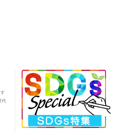
求す
世代