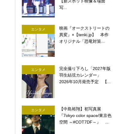
【新スポット映像＆場面
写...
映画『オークストリートの
エンタメ
異変』×【tenki.jp】 本作
オリジナル「恐竜対策...
完全撮り下ろし「2027年版
エンタメ
羽生結弦カレンダー」
2026年10月発売予定 【...
【中島裕翔】初写真展
エンタメ
『7okyo color space/東京色
空間 ～#COT7DF～』 ...