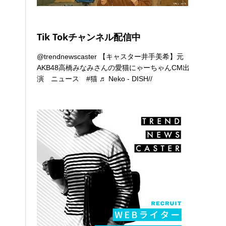
Tik Tokチャンネル配信中
@trendnewscaster
【キャスター井手美希】元
AKB48高橋みなみさんの愛猫にゃーちゃんCM出
演 ニュース
#猫
♬ Neko - DISH//