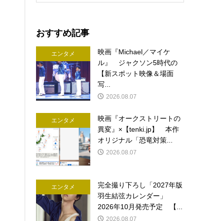
おすすめ記事
映画『Michael／マイケ
エンタメ
ル』 ジャクソン5時代の
【新スポット映像＆場面
写...
2026.08.07
映画『オークストリートの
エンタメ
異変』×【tenki.jp】 本作
オリジナル「恐竜対策...
2026.08.07
完全撮り下ろし「2027年版
エンタメ
羽生結弦カレンダー」
2026年10月発売予定 【...
2026.08.07