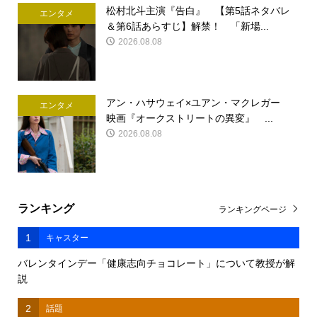
松村北斗主演『告白』 【第5話ネタバレ
エンタメ
＆第6話あらすじ】解禁！ 「新場...
2026.08.08
アン・ハサウェイ×ユアン・マクレガー
エンタメ
映画『オークストリートの異変』 ...
2026.08.08
ランキング
ランキングページ
1
キャスター
バレンタインデー「健康志向チョコレート」について教授が解
説
2
話題