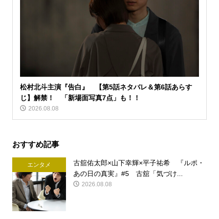
松村北斗主演『告白』 【第5話ネタバレ＆第6話あらす
じ】解禁！ 「新場面写真7点」も！！
2026.08.08
おすすめ記事
古舘佑太郎×山下幸輝×平子祐希 『ルポ・
エンタメ
あの日の真実』#5 古舘「気づけ...
2026.08.08