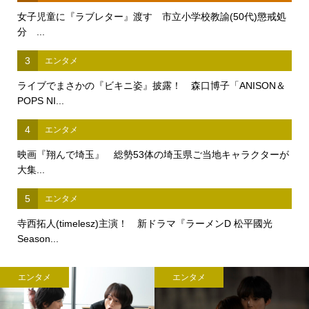
女子児童に『ラブレター』渡す 市立小学校教諭(50代)懲戒処
分 ...
3
エンタメ
ライブでまさかの『ビキニ姿』披露！ 森口博子「ANISON＆
POPS NI...
4
エンタメ
映画『翔んで埼玉』 総勢53体の埼玉県ご当地キャラクターが
大集...
5
エンタメ
寺西拓人(timelesz)主演！ 新ドラマ『ラーメンD 松平國光
Season...
エンタメ
エンタメ