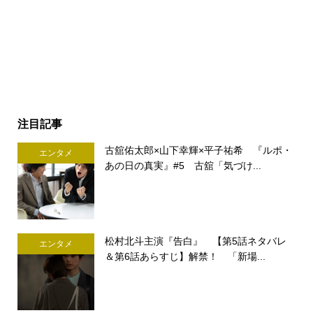
注目記事
古舘佑太郎×山下幸輝×平子祐希 『ルポ・
エンタメ
あの日の真実』#5 古舘「気づけ...
松村北斗主演『告白』 【第5話ネタバレ
エンタメ
＆第6話あらすじ】解禁！ 「新場...