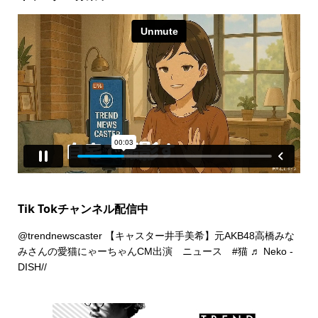
Tik Tokチャンネル配信中
@trendnewscaster
【キャスター井手美希】元AKB48高橋みな
みさんの愛猫にゃーちゃんCM出演 ニュース
#猫
♬ Neko -
DISH//