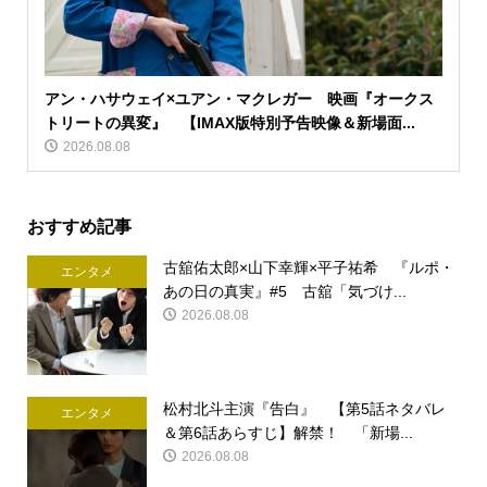
アン・ハサウェイ×ユアン・マクレガー 映画『オークス
トリートの異変』 【IMAX版特別予告映像＆新場面...
2026.08.08
おすすめ記事
古舘佑太郎×山下幸輝×平子祐希 『ルポ・
エンタメ
あの日の真実』#5 古舘「気づけ...
2026.08.08
松村北斗主演『告白』 【第5話ネタバレ
エンタメ
＆第6話あらすじ】解禁！ 「新場...
2026.08.08