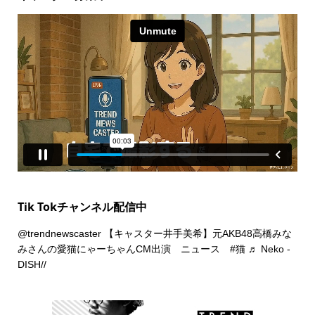
Tik Tokチャンネル配信中
@trendnewscaster
【キャスター井手美希】元AKB48高橋みな
みさんの愛猫にゃーちゃんCM出演 ニュース
#猫
♬ Neko -
DISH//