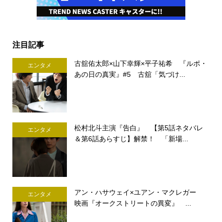
注目記事
古舘佑太郎×山下幸輝×平子祐希 『ルポ・
エンタメ
あの日の真実』#5 古舘「気づけ...
松村北斗主演『告白』 【第5話ネタバレ
エンタメ
＆第6話あらすじ】解禁！ 「新場...
アン・ハサウェイ×ユアン・マクレガー
エンタメ
映画『オークストリートの異変』 ...