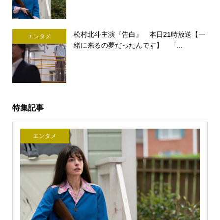
松村北斗主演『告白』 本日21時放送【一
エンタメ
緒に来るの夢だったんです】 「...
特集記事
エンタメ