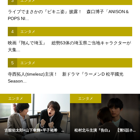
3
エンタメ
ライブでまさかの『ビキニ姿』披露！ 森口博子「ANISON＆
POPS NI...
4
エンタメ
映画『翔んで埼玉』 総勢53体の埼玉県ご当地キャラクターが
大集...
5
エンタメ
寺西拓人(timelesz)主演！ 新ドラマ『ラーメンD 松平國光
Season...
エンタメ
エンタメ
古舘佑太郎×山下幸輝×平子祐希 ...
松村北斗主演『告白』 【第5話ネ...