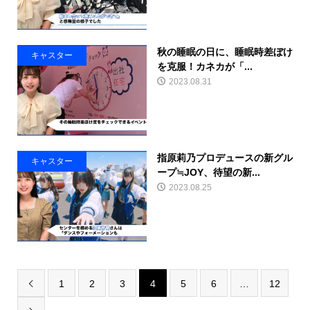
秋の睡眠の日に、睡眠時差ぼけ
キャスター
を克服！カネカが「...
2023.08.31
指原莉乃プロデュースの新グル
キャスター
ープ≒JOY、待望の新...
2023.08.25
1
2
3
4
5
6
…
12
