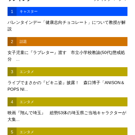
1
キャスター
バレンタインデー「健康志向チョコレート」について教授が解
説
2
話題
女子児童に『ラブレター』渡す 市立小学校教諭(50代)懲戒処
分 ...
3
エンタメ
ライブでまさかの『ビキニ姿』披露！ 森口博子「ANISON＆
POPS NI...
4
エンタメ
映画『翔んで埼玉』 総勢53体の埼玉県ご当地キャラクターが
大集...
5
エンタメ