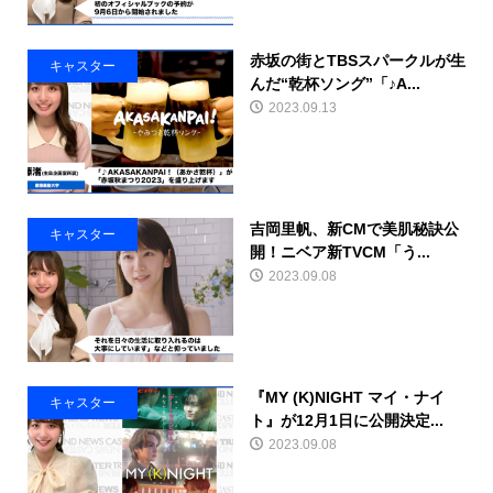
赤坂の街とTBSスパークルが生
キャスター
んだ“乾杯ソング”「♪A...
2023.09.13
吉岡里帆、新CMで美肌秘訣公
キャスター
開！ニベア新TVCM「う...
2023.09.08
『MY (K)NIGHT マイ・ナイ
キャスター
ト』が12月1日に公開決定...
2023.09.08