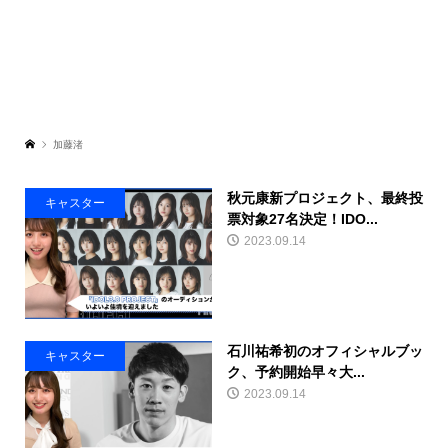
加藤渚
秋元康新プロジェクト、最終投
キャスター
票対象27名決定！IDO...
2023.09.14
石川祐希初のオフィシャルブッ
キャスター
ク、予約開始早々大...
2023.09.14