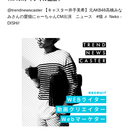
@trendnewscaster
【キャスター井手美希】元AKB48高橋みな
みさんの愛猫にゃーちゃんCM出演 ニュース
#猫
♬ Neko -
DISH//