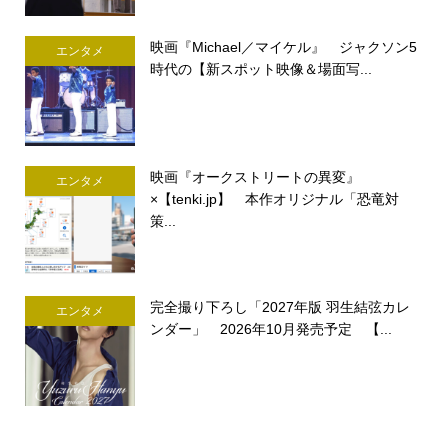
映画『Michael／マイケル』 ジャクソン5
エンタメ
時代の【新スポット映像＆場面写...
映画『オークストリートの異変』
エンタメ
×【tenki.jp】 本作オリジナル「恐竜対
策...
完全撮り下ろし「2027年版 羽生結弦カレ
エンタメ
ンダー」 2026年10月発売予定 【...