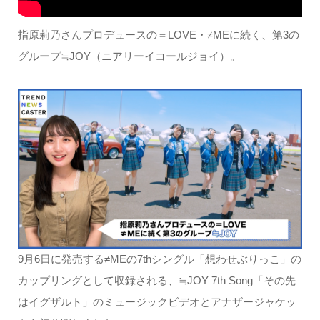
指原莉乃さんプロデュースの＝LOVE・≠MEに続く、第3の
グループ≒JOY（ニアリーイコールジョイ）。
9月6日に発売する≠MEの7thシングル「想わせぶりっこ」の
カップリングとして収録される、≒JOY 7th Song「その先
はイグザルト」のミュージックビデオとアナザージャケッ