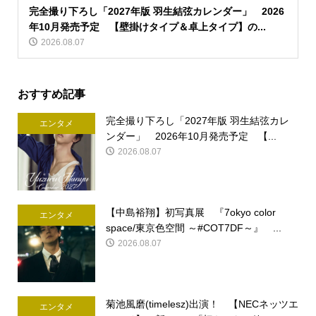
完全撮り下ろし「2027年版 羽生結弦カレンダー」 2026
年10月発売予定 【壁掛けタイプ＆卓上タイプ】の...
2026.08.07
おすすめ記事
完全撮り下ろし「2027年版 羽生結弦カレ
エンタメ
ンダー」 2026年10月発売予定 【...
2026.08.07
【中島裕翔】初写真展 『7okyo color
エンタメ
space/東京色空間 ～#COT7DF～』 ...
2026.08.07
菊池風磨(timelesz)出演！ 【NECネッツエ
エンタメ