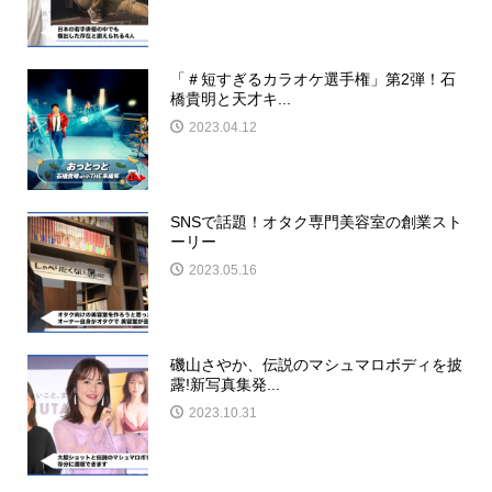
「＃短すぎるカラオケ選手権」第2弾！石
橋貴明と天才キ...
2023.04.12
SNSで話題！オタク専門美容室の創業スト
ーリー
2023.05.16
磯山さやか、伝説のマシュマロボディを披
露!新写真集発...
2023.10.31