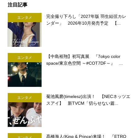
注目記事
完全撮り下ろし「2027年版 羽生結弦カレ
エンタメ
ンダー」 2026年10月発売予定 【...
【中島裕翔】初写真展 『7okyo color
エンタメ
space/東京色空間 ～#COT7DF～』 ...
菊池風磨(timelesz)出演！ 【NECネッツエ
エンタメ
スアイ】 新TVCM「切らせない篇...
髙橋海人(King & Prince)来場！ 『ETRO
エンタメ