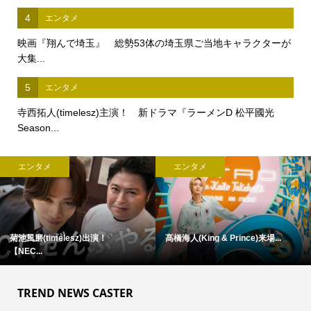
4
エンタメ
映画『翔んで埼玉』 総勢53体の埼玉県ご当地キャラクターが
大集...
5
エンタメ
寺西拓人(timelesz)主演！ 新ドラマ『ラーメンD 松平國光
Season...
エンタメ
エンタメ
菊池風磨(timelesz)出演！
髙橋海人(King & Prince)来場...
【NEC...
TREND NEWS CASTER