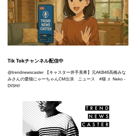
Tik Tokチャンネル配信中
@trendnewscaster
【キャスター井手美希】元AKB48高橋みな
みさんの愛猫にゃーちゃんCM出演 ニュース
#猫
♬ Neko -
DISH//