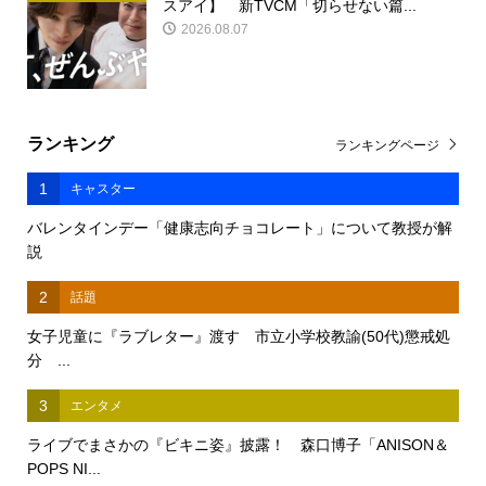
スアイ】 新TVCM「切らせない篇...
2026.08.07
ランキング
ランキングページ
1
キャスター
バレンタインデー「健康志向チョコレート」について教授が解
説
2
話題
女子児童に『ラブレター』渡す 市立小学校教諭(50代)懲戒処
分 ...
3
エンタメ
ライブでまさかの『ビキニ姿』披露！ 森口博子「ANISON＆
POPS NI...