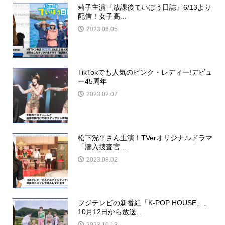
莉子主演『放課後ていぼう日誌』6/13より
配信！女子高...
2023.06.05
TikTokでも人気のピンク・レディー!デビュ
ー45周年
2023.02.07
松下洸平さん主演！TVerオリジナルドラマ
「潜入捜査官 ...
2023.08.02
フジテレビの新番組「K-POP HOUSE」、
10月12日から放送...
2023.10.13