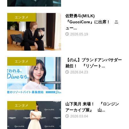
佐野勇斗(M!LK)
エンタメ
『GucciCore』に出席！ ニ
ュー...
2026.05.19
【のん】ブランドアンバサダー
エンタメ
就任！ 『リゾート...
2026.04.23
山下美月 来場！ 『ロンジン
エンタメ
アーカイブ展』 山...
2026.03.04