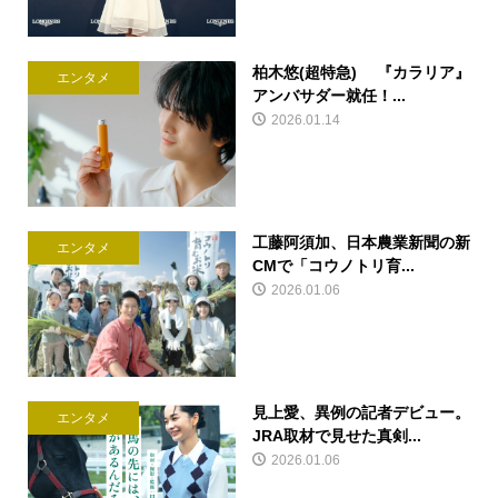
柏木悠(超特急) 『カラリア』
エンタメ
アンバサダー就任！...
2026.01.14
工藤阿須加、日本農業新聞の新
エンタメ
CMで「コウノトリ育...
2026.01.06
見上愛、異例の記者デビュー。
エンタメ
JRA取材で見せた真剣...
2026.01.06