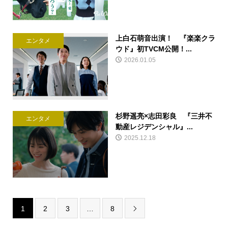
上白石萌音出演！ 『楽楽クラ
エンタメ
ウド』初TVCM公開！...
2026.01.05
杉野遥亮×志⽥彩良 『三井不
エンタメ
動産レジデンシャル』...
2025.12.18
1
2
3
…
8
