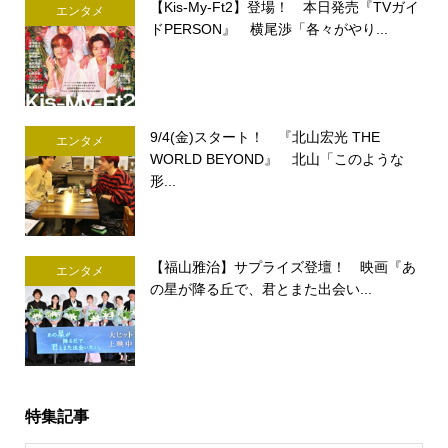
【Kis-My-Ft2】登場！ 本日発売『TVガイ
エンタメ
ドPERSON』 横尾渉「各々がやり...
9/4(金)スタート！ 『北山宏光 THE
エンタメ
WORLD BEYOND』 北山「このような
形...
【福山雅治】サプライズ登壇！ 映画『あ
エンタメ
の星が降る丘で、君とまた出会い...
特集記事