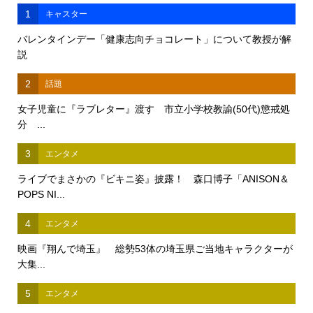
1
キャスター
バレンタインデー「健康志向チョコレート」について教授が解
説
2
話題
女子児童に『ラブレター』渡す 市立小学校教諭(50代)懲戒処
分 ...
3
エンタメ
ライブでまさかの『ビキニ姿』披露！ 森口博子「ANISON＆
POPS NI...
4
エンタメ
映画『翔んで埼玉』 総勢53体の埼玉県ご当地キャラクターが
大集...
5
エンタメ